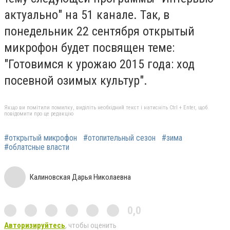
актуально" на 51 канале. Так, в
понедельник 22 сентября открытый
микрофон будет посвящен теме:
"Готовимся к урожаю 2015 года: ход
посевной озимых культур".
Якщо ви помітили помилку, виділіть необхідний текст і натисніть Ctrl + Enter, щоб
повідомити про це редакцію
#открытый микрофон
#отопительный сезон
#зима
#облатсные власти
Калиновская Дарья Николаевна
0,0
Авторизируйтесь
, чтобы оценить