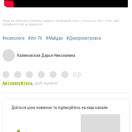
Якщо ви помітили помилку, виділіть необхідний текст і натисніть Ctrl + Enter, щоб
повідомити про це редакцію
#психологи
#Ил-76
#Майдан
#Днепропетровск
Калиновская Дарья Николаевна
0,0
Авторизуйтесь
, щоб оцінити
Діліться цією новиною та підписуйтесь на наші канали