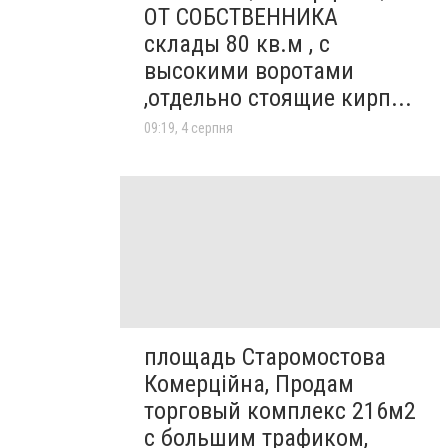
ОТ СОБСТВЕННИКА
склады 80 кв.м , c
высокими воротами
,отдельно стоящие кирп...
09:19, 4 серпня
площадь Старомостова
Комерційна, Продам
торговый комплекс 216м2
с большим трафиком,