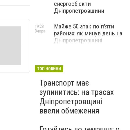
енергооб'єкти
Дніпропетровщини
Майже 50 атак по п'яти
19:28
Вчора
районах: як минув день на
Дніпропетровщині
ТОП НОВИНИ
Транспорт має
зупинитись: на трасах
Дніпропетровщині
ввели обмеження
Готуйтесь до темряви: у