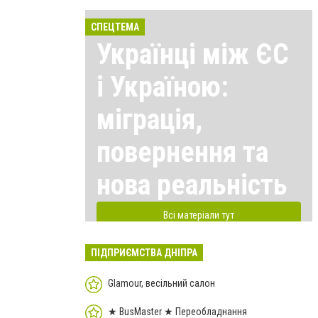
СПЕЦТЕМА
Українці між ЄС
і Україною:
міграція,
повернення та
нова реальність
Всі матеріали тут
ПІДПРИЄМСТВА ДНІПРА
Glamour, весільний салон
★ BusMaster ★ Переобладнання