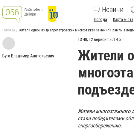
Новини
Погода
Карта міста
Головна
Жители одной из днепропетровских многоэтажек заменили лампы в подъ
13:40, 12 вересня 2014 р.
Жители о
Буга Владимир Анатольевич
многоэта
подъезде
Жители многоэтажного д
стали победителями обл
энергосбережению.