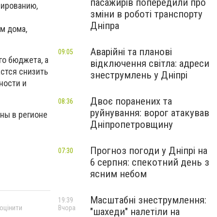
пасажирів попередили про
сированию,
зміни в роботі транспорту
Дніпра
м дома,
Аварійні та планові
09:05
го бюджета, а
відключення світла: адреси
астся снизить
знеструмлень у Дніпрі
ности и
Двоє поранених та
08:36
руйнування: ворог атакував
ны в регионе
Дніпропетровщину
Прогноз погоди у Дніпрі на
07:30
6 серпня: спекотний день з
ясним небом
Масштабні знеструмлення:
19:39
 оцінити
Вчора
"шахеди" налетіли на