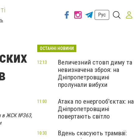
ті
Рус
ть
ОСТАННІ НОВИНИ
ских
Величезний стовп диму та
12:13
невизначена зброя: на
в
Дніпропетровщині
пролунали вибухи
Атака по енергооб'єктах: на
11:00
Дніпропетровщині
ы в ЖСК №363,
повертають світло
и
Вдень скасують трамваї:
10:30