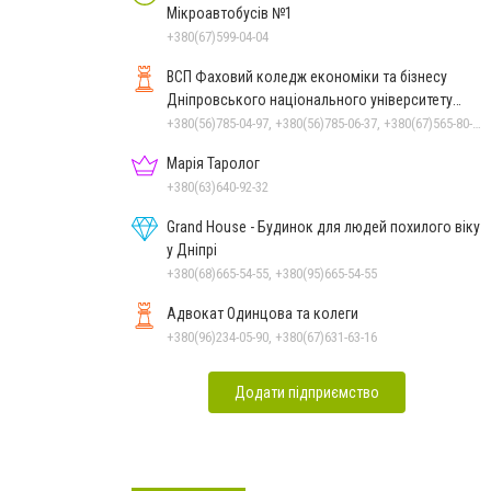
Мікроавтобусів №1
+380(67)599-04-04
ВСП Фаховий коледж економіки та бізнесу
Дніпровського національного університету
імені Олеся Гончара
+380(56)785-04-97, +380(56)785-06-37, +380(67)565-80-17
Марія Таролог
+380(63)640-92-32
Grand House - Будинок для людей похилого віку
у Дніпрі
+380(68)665-54-55, +380(95)665-54-55
Адвокат Одинцова та колеги
+380(96)234-05-90, +380(67)631-63-16
Додати підприємство