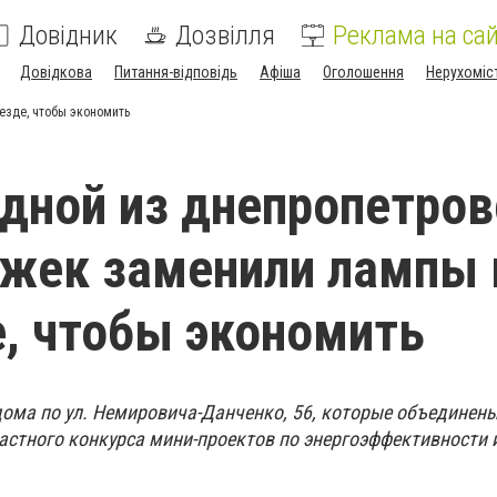
Довідник
Дозвілля
Реклама на сай
Довідкова
Питання-відповідь
Афіша
Оголошення
Нерухоміс
езде, чтобы экономить
дной из днепропетров
жек заменили лампы 
, чтобы экономить
ома по ул. Немировича-Данченко, 56, которые объединен
астного конкурса мини-проектов по энергоэффективности 