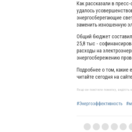
Как рассказали в пресс
удалось усовершенствов
энергосберегающие свет
заменить изношенную э
Общий бюджет составил по
25,8 тыс - софинансиров
расходы на электроэнер
энергосбережению прово
Подробнее о том, какие
читайте сегодня на сайте
Якщо ви помітили помилку, виділіть нео
#Энергоэффективность
#м