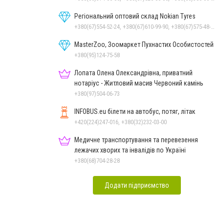
Регіональний оптовий склад Nokian Tyres
+380(67)554-52-24, +380(67)610-99-90, +380(67)575-48-22
MasterZoo, Зоомаркет Пухнастих Особистостей
+380(95)124-75-58
Лопата Олена Олександрівна, приватний
нотаріус - Житловий масив Червоний камінь
+380(97)504-06-73
INFOBUS.eu білети на автобус, потяг, літак
+420(224)247-016, +380(32)232-03-00
Медичне транспортування та перевезення
лежачих хворих та інвалідів по Україні
+380(68)704-28-28
Додати підприємство