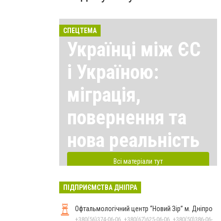
СПЕЦТЕМА
Українці між ЄС
і Україною:
міграція,
повернення та
нова реальність
Всі матеріали тут
ПІДПРИЄМСТВА ДНІПРА
Офтальмологічний центр “Новий Зір” м. Дніпро
+380(56)374-06-06, +380(67)625-06-06, +380(50)386-06-06