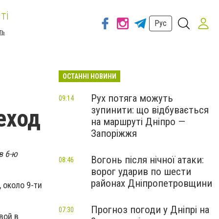
ті
Рус
ть
ОСТАННІ НОВИНИ
Рух потяга можуть
09:14
зупинити: що відбувається
еход
на маршруті Дніпро —
Запоріжжя
в 6-ю
Вогонь після нічної атаки:
08:46
ворог ударив по шести
районах Дніпропетровщини
 около 9-ти
Прогноз погоди у Дніпрі на
07:30
вой в