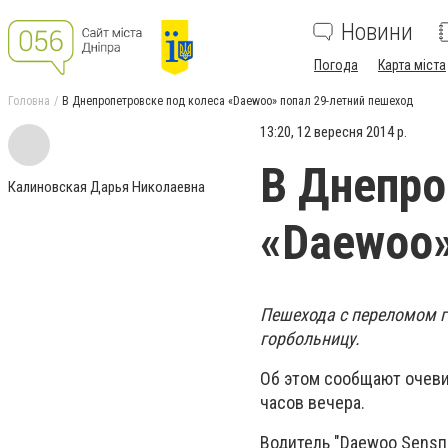
Новини
Погода
Карта міста
Головна
В Днепропетровске под колеса «Daewoo» попал 29-летний пешеход
13:20, 12 вересня 2014 р.
В Днепро
Калиновская Дарья Николаевна
«Daewoo»
Пешехода с переломом г
горбольницу.
Об этом сообщают очеви
часов вечера.
Водитель "Daewoo Sensпо