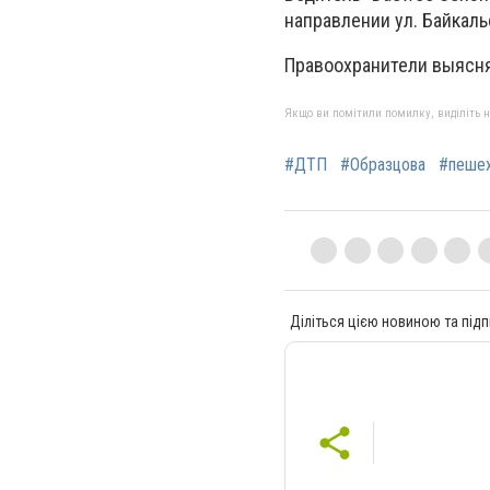
направлении ул. Байкаль
Правоохранители выясн
Якщо ви помітили помилку, виділіть нео
#ДТП
#Образцова
#пеше
Діліться цією новиною та підп