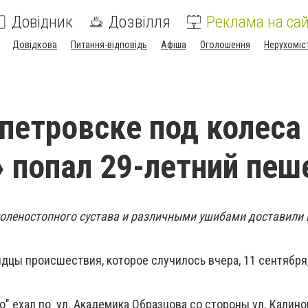
Довідник
Дозвілля
Реклама на сай
Довідкова
Питання-відповідь
Афіша
Оголошення
Нерухоміс
петровске под колеса
 попал 29-летний пеш
оленостопного сустава и различными ушибами доставили 
дцы происшествия, которое случилось вчера, 11 сентября,
" ехал по ул. Академика Образцова со стороны ул. Калино