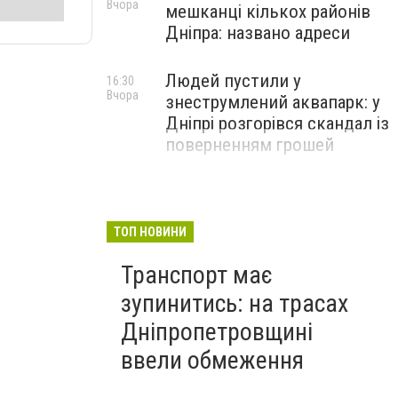
Вчора
мешканці кількох районів
Дніпра: названо адреси
Людей пустили у
16:30
Вчора
знеструмлений аквапарк: у
Дніпрі розгорівся скандал із
поверненням грошей
ТОП НОВИНИ
Транспорт має
зупинитись: на трасах
Дніпропетровщині
ввели обмеження