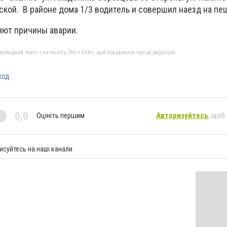
ской. В районе дома 1/3 водитель и совершил наезд на пе
яют причины аварии.
бхідний текст і натисніть Ctrl + Enter, щоб повідомити про це редакцію
ход
0,0
Оцініть першим
Авторизуйтесь
, щоб
исуйтесь на наші канали