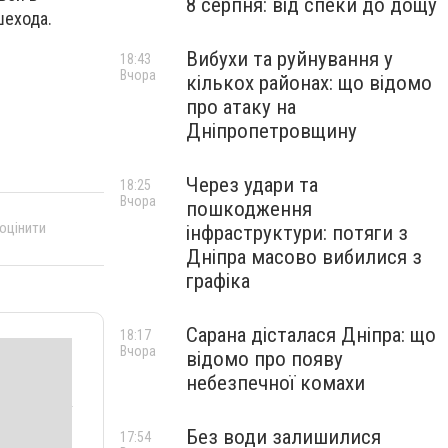
8 серпня: від спеки до дощу
шехода.
Вибухи та руйнування у
18:43
Вчора
кількох районах: що відомо
про атаку на
Дніпропетровщину
Через удари та
18:25
Вчора
пошкодження
 оцінити
інфраструктури: потяги з
Дніпра масово вибилися з
графіка
Сарана дісталася Дніпра: що
18:17
Вчора
відомо про появу
небезпечної комахи
Без води залишилися
17:54