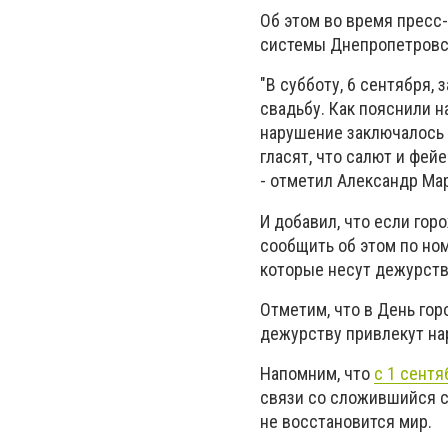
Об этом во время пресс
системы Днепропетровск
"В субботу, 6 сентября,
свадьбу. Как пояснили на
нарушение заключалось 
гласят, что салют и фей
- отметил Александр Ма
И добавил, что если гор
сообщить об этом по но
которые несут дежурств
Отметим, что в День гор
дежурству привлекут на
Напомним, что
с 1 сент
связи со сложившийся си
не восстановится мир.