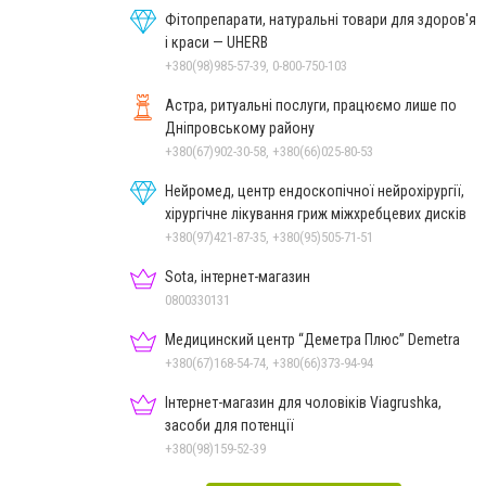
Фітопрепарати, натуральні товари для здоров'я
і краси — UHERB
+380(98)985-57-39, 0-800-750-103
Астра, ритуальні послуги, працюємо лише по
Дніпровському району
+380(67)902-30-58, +380(66)025-80-53
Нейромед, центр ендоскопічної нейрохірургії,
хірургічне лікування гриж міжхребцевих дисків
+380(97)421-87-35, +380(95)505-71-51
Sota, інтернет-магазин
0800330131
Медицинский центр “Деметра Плюс” Demetra
+380(67)168-54-74, +380(66)373-94-94
Інтернет-магазин для чоловіків Viagrushka,
засоби для потенції
+380(98)159-52-39