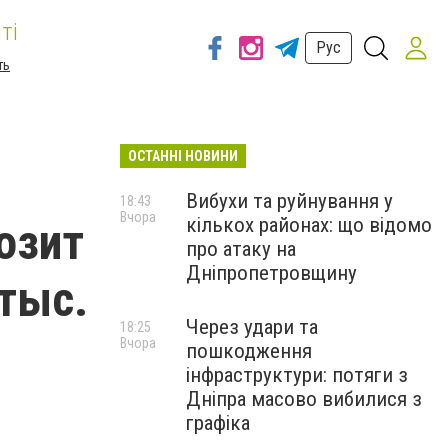
ті
Рус
ть
ОСТАННІ НОВИНИ
Вибухи та руйнування у
18:43
Вчора
кількох районах: що відомо
озит
про атаку на
Дніпропетровщину
 тыс.
Через удари та
18:25
Вчора
пошкодження
інфраструктури: потяги з
Дніпра масово вибилися з
графіка