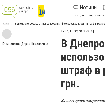
Новини
Погода
Карта міста
Головна
В Днепропетровске за использования фейерверков грозит штраф в размере 
17:32, 11 вересня 2014 р.
В Днепро
Калиновская Дарья Николаевна
использо
штраф в 
грн.
За повторное нарушение 