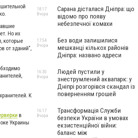
решительной
Сарана дісталася Дніпра: що
18:17
ко.
Вчора
відомо про появу
небезпечної комахи
чавшие
ет. Но их
Без води залишилися
л, которые
17:54
Вчора
мешканці кількох районів
в от зданий",
Дніпра: названо адреси
еобходимо
Людей пустили у
16:30
анителей,
Вчора
знеструмлений аквапарк: у
Дніпрі розгорівся скандал із
поверненням грошей
хранителей. К
Трансформація Служби
16:17
ерверки
в
Вчора
безпеки України в умовах
токе Украины
екзистенційної війни:
баланс між