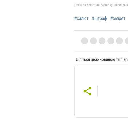
Якщо ви помітили помилку, виділіть нео
#салют
#штраф
#запрет
Діліться цією новиною та підп