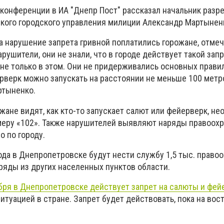
-конференции в ИА "Днепр Пост" рассказал начальник раз
ого городского управления милиции Александр Мартынен
 за нарушение запрета гривной поплатились горожане, отме
рушители, они не знали, что в городе действует такой запр
не только в этом. Они не придерживались основных прави
ерверк можно запускать на расстоянии не меньше 100 метро
ртыненко.
ожане видят, как кто-то запускает салют или фейерверк, н
меру «102». Также нарушителей выявляют наряды правоохр
о по городу.
ода в Днепропетровске будут нести службу 1,5 тыс. правоо
ряды из других населенных пунктов области.
ября в Днепропетровске действует запрет на салюты и фей
туацией в стране. Запрет будет действовать, пока на вос