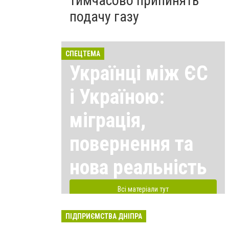
тимчасово припинять
подачу газу
СПЕЦТЕМА
Українці між ЄС
і Україною:
міграція,
повернення та
нова реальність
Всі матеріали тут
ПІДПРИЄМСТВА ДНІПРА