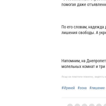
помогая даже отъявленн
По его словам, надежда 
лишения свободы. А укр
Напомним, на Днепропет
молельных комнат и три 
Якщо ви помітили помилку, виділіть нео
#Ириней
#зона
#лишение