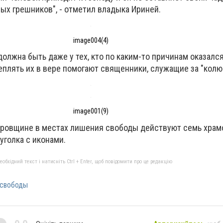
ых грешников", - отметил владыка Ириней.
image004(4)
должна быть даже у тех, кто по каким-то причинам оказалс
еплять их в вере помогают священники, служащие за "колю
image001(9)
ровщине в местах лишения свободы действуют семь храмо
уголка с иконами.
бхідний текст і натисніть Ctrl + Enter, щоб повідомити про це редакцію
 свободы