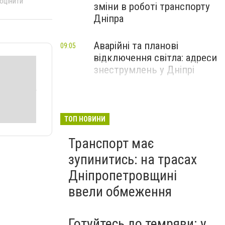
 оцінити
зміни в роботі транспорту
Дніпра
Аварійні та планові
09:05
відключення світла: адреси
знеструмлень у Дніпрі
ТОП НОВИНИ
Транспорт має
зупинитись: на трасах
Дніпропетровщині
ввели обмеження
Готуйтесь до темряви: у