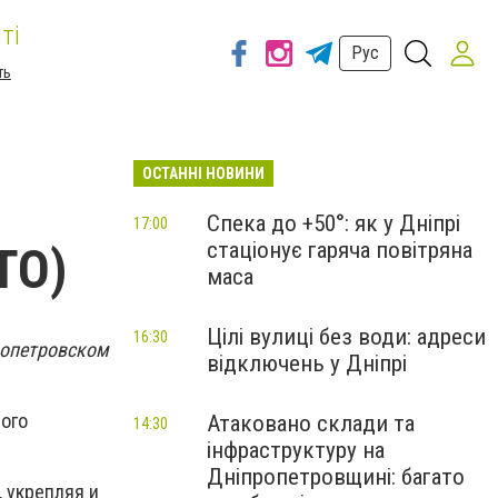
ті
Рус
ть
ОСТАННІ НОВИНИ
Спека до +50°: як у Дніпрі
17:00
стаціонує гаряча повітряна
ТО)
маса
Цілі вулиці без води: адреси
16:30
ропетровском
відключень у Дніпрі
ого
Атаковано склади та
14:30
інфраструктуру на
Дніпропетровщині: багато
, укрепляя и