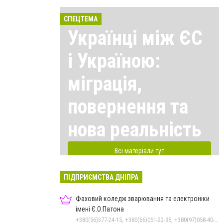
СПЕЦТЕМА
Українці між ЄС
і Україною:
міграція,
повернення та
нова реальність
Всі матеріали тут
ПІДПРИЄМСТВА ДНІПРА
Фаховий коледж зварювання та електроніки
імені Є.О.Патона
+380(56)377-24-15, +380(66)051-22-95, +380(97)058-40-73, +380(56)746-21-59