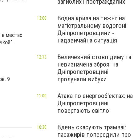
загиблих і постраждалих
Водна криза на тижні: на
13:00
магістральному водогоні
Дніпропетровщини -
я в местах
надзвичайна ситуація
чкой".
Величезний стовп диму та
12:13
невизначена зброя: на
Дніпропетровщині
пролунали вибухи
в. 9
Атака по енергооб'єктах: на
11:00
Дніпропетровщині
повертають світло
Вдень скасують трамваї:
10:30
пасажирів попередили про