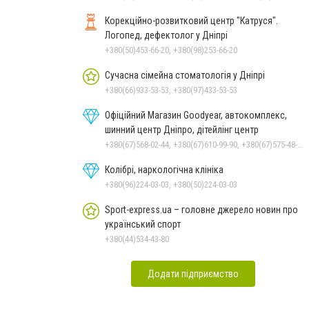
Корекційно-розвитковий центр "Катруся".
Логопед, дефектолог у Дніпрі
+380(50)453-66-20, +380(98)253-66-20
Сучасна сімейна стоматологія у Дніпрі
+380(66)933-53-53, +380(97)433-53-53
Офіційний Магазин Goodyear, автокомплекс,
шинний центр Дніпро, дітейлінг центр
+380(67)568-02-44, +380(67)610-99-90, +380(67)575-48-22
Колібрі, наркологічна клініка
+380(96)224-03-03, +380(50)224-03-03
Sport-express.ua – головне джерело новин про
український спорт
+380(44)534-43-80
Додати підприємство