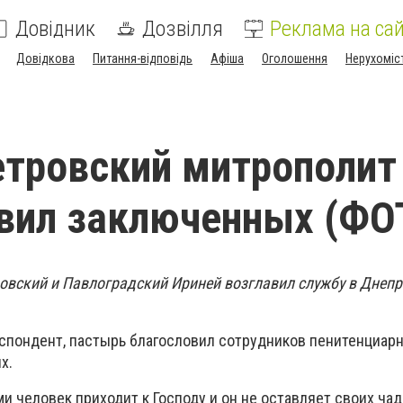
Довідник
Дозвілля
Реклама на сай
Довідкова
Питання-відповідь
Афіша
Оголошення
Нерухоміс
тровский митрополит
вил заключенных (ФО
вский и Павлоградский Ириней возглавил службу в Днеп
спондент, пастырь благословил сотрудников пенитенциарн
х.
 человек приходит к Господу и он не оставляет своих чад