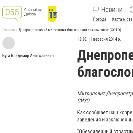
Новини
Погода
Карта міста
Головна
Днепропетровский митрополит благословил заключенных (ФОТО)
13:36, 11 вересня 2014 р.
Днепропе
Буга Владимир Анатольевич
благосло
Митрополит Днепропетро
СИЗО.
Как сообщает наш корре
заведения и заключенны
"Обезсиленный страстями