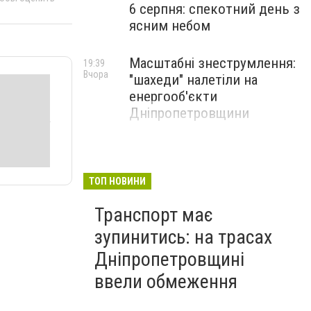
6 серпня: спекотний день з
ясним небом
Масштабні знеструмлення:
19:39
Вчора
"шахеди" налетіли на
енергооб'єкти
Дніпропетровщини
ТОП НОВИНИ
Транспорт має
зупинитись: на трасах
Дніпропетровщині
ввели обмеження