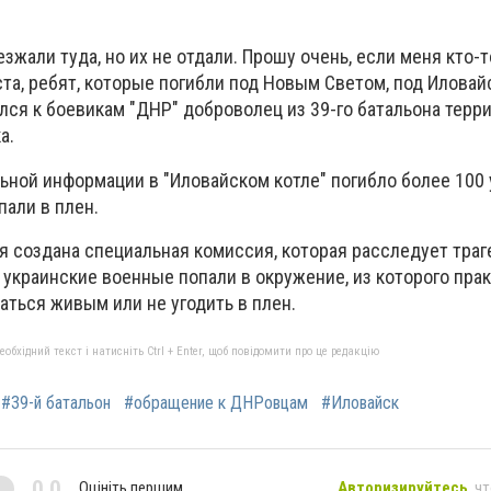
зжали туда, но их не отдали. Прошу очень, если меня кто-т
ста, ребят, которые погибли под Новым Светом, под Иловай
ился к боевикам "ДНР" доброволец из 39-го батальона терр
а.
ьной информации в "Иловайском котле" погибло более 100
пали в плен.
ня создана специальная комиссия, которая расследует тра
украинские военные попали в окружение, из которого пра
ться живым или не угодить в плен.
бхідний текст і натисніть Ctrl + Enter, щоб повідомити про це редакцію
#39-й батальон
#обращение к ДНРовцам
#Иловайск
0,0
Оцініть першим
Авторизируйтесь
, ч