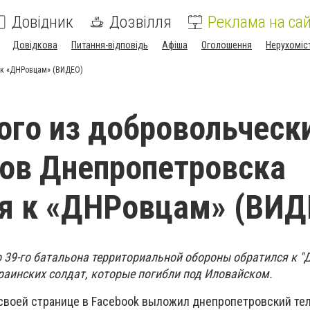
Довідник
Дозвілля
Реклама на сай
Довідкова
Питання-відповідь
Афіша
Оголошення
Нерухоміс
 к «ДНРовцам» (ВИДЕО)
ого из добровольческ
ов Днепропетровска
я к «ДНРовцам» (ВИД
 39-го батальона территориальной обороны обратился к 
краинских солдат, которые погибли под Иловайском.
своей странице в Facebook выложил днепропетровский те