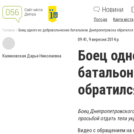
Новини
Погода
Карта міста
Головна
Боец одного из добровольческих батальонов Днепропетровска обратился
09:41, 9 вересня 2014 р.
Боец одн
Калиновская Дарья Николаевна
батальон
обратилс
Боец Днепропетровского
просьбой отдать тела у
Видео с обращением на 