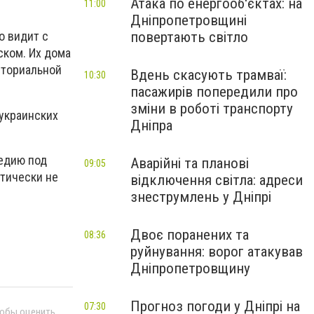
Атака по енергооб'єктах: на
11:00
Дніпропетровщині
повертають світло
о видит с
ском. Их дома
иториальной
Вдень скасують трамваї:
10:30
пасажирів попередили про
зміни в роботі транспорту
 украинских
Дніпра
гедию под
Аварійні та планові
09:05
ктически не
відключення світла: адреси
знеструмлень у Дніпрі
Двоє поранених та
08:36
руйнування: ворог атакував
Дніпропетровщину
Прогноз погоди у Дніпрі на
07:30
тобы оценить