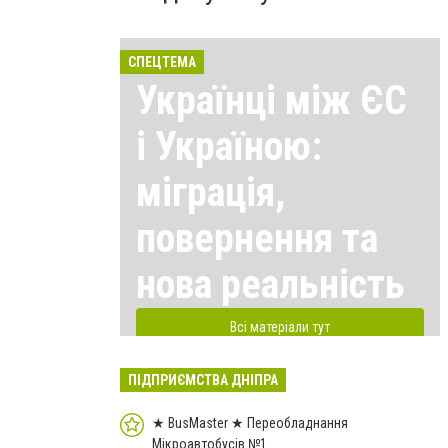
СПЕЦТЕМА
Українці між ЄС
і Україною:
міграція,
повернення та
нова реальність
Всі матеріали тут
ПІДПРИЄМСТВА ДНІПРА
★ BusMaster ★ Переобладнання
Мікроавтобусів №1