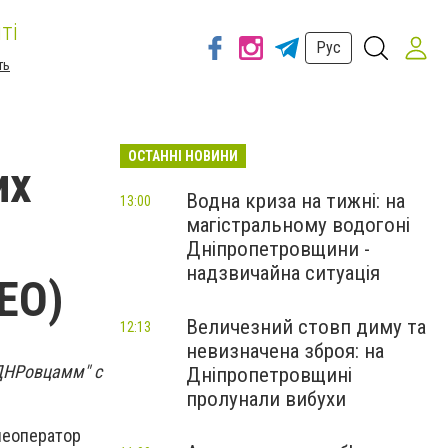
ті
Рус
ть
ОСТАННІ НОВИНИ
их
Водна криза на тижні: на
13:00
магістральному водогоні
Дніпропетровщини -
надзвичайна ситуація
ЕО)
Величезний стовп диму та
12:13
невизначена зброя: на
"ДНРовцамм" с
Дніпропетровщині
пролунали вибухи
леоператор