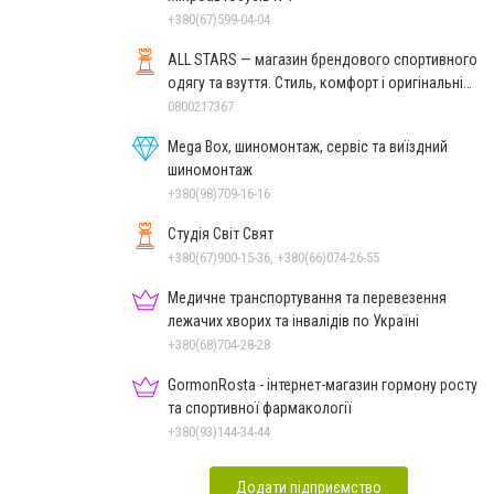
+380(67)599-04-04
ALL STARS — магазин брендового спортивного
одягу та взуття. Стиль, комфорт і оригінальні
моделі
0800217367
Mega Box, шиномонтаж, сервіс та виїздний
шиномонтаж
+380(98)709-16-16
Студія Світ Свят
+380(67)900-15-36, +380(66)074-26-55
Медичне транспортування та перевезення
лежачих хворих та інвалідів по Україні
+380(68)704-28-28
GormonRosta - інтернет-магазин гормону росту
та спортивної фармакології
+380(93)144-34-44
Додати підприємство