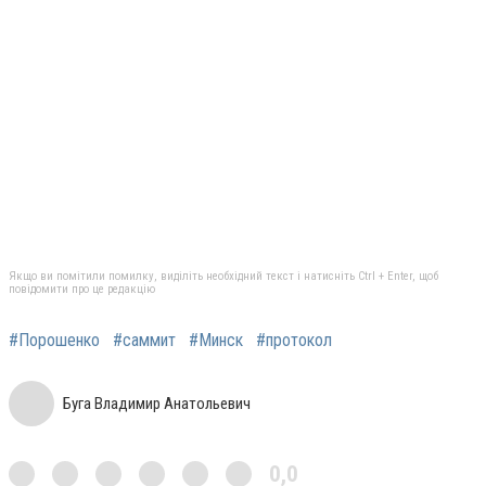
Якщо ви помітили помилку, виділіть необхідний текст і натисніть Ctrl + Enter, щоб
повідомити про це редакцію
#Порошенко
#саммит
#Минск
#протокол
Буга Владимир Анатольевич
0,0