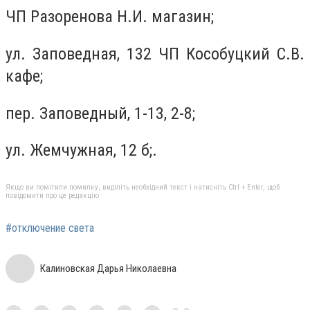
ЧП Разоренова Н.И. магазин;
ул. Заповедная, 132 ЧП Кособуцкий С.В.
кафе;
пер. Заповедный, 1-13, 2-8;
ул. Жемчужная, 12 б;.
Якщо ви помітили помилку, виділіть необхідний текст і натисніть Ctrl + Enter, щоб
повідомити про це редакцію
#отключение света
Калиновская Дарья Николаевна