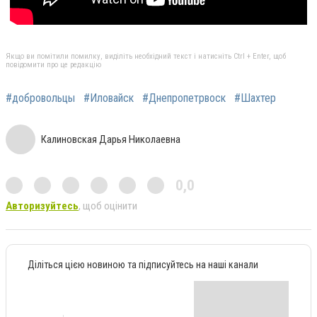
Якщо ви помітили помилку, виділіть необхідний текст і натисніть Ctrl + Enter, щоб
повідомити про це редакцію
#добровольцы
#Иловайск
#Днепропетрвоск
#Шахтер
Калиновская Дарья Николаевна
0,0
Авторизуйтесь
, щоб оцінити
Діліться цією новиною та підписуйтесь на наші канали