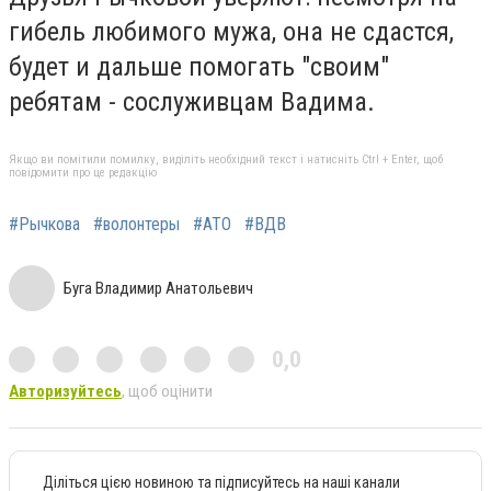
гибель любимого мужа, она не сдастся,
будет и дальше помогать "своим"
ребятам - сослуживцам Вадима.
Якщо ви помітили помилку, виділіть необхідний текст і натисніть Ctrl + Enter, щоб
повідомити про це редакцію
#Рычкова
#волонтеры
#АТО
#ВДВ
Буга Владимир Анатольевич
0,0
Авторизуйтесь
, щоб оцінити
Діліться цією новиною та підписуйтесь на наші канали