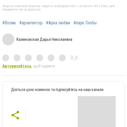
Якщо ви помітили помилку, виділіть необхідний текст і натисніть Ctrl + Enter, щоб
повідомити про це редакцію
#Волик
#архитектор
#Арка любви
#парк Глобы
Калиновская Дарья Николаевна
0,0
Авторизуйтесь
, щоб оцінити
Діліться цією новиною та підписуйтесь на наші канали