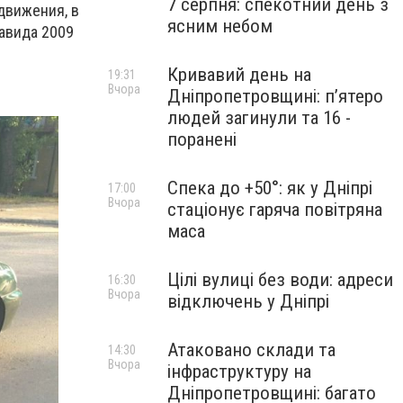
7 серпня: спекотний день з
 движения, в
ясним небом
авида 2009
Кривавий день на
19:31
Вчора
Дніпропетровщині: п’ятеро
людей загинули та 16 -
поранені
Спека до +50°: як у Дніпрі
17:00
Вчора
стаціонує гаряча повітряна
маса
Цілі вулиці без води: адреси
16:30
Вчора
відключень у Дніпрі
Атаковано склади та
14:30
Вчора
інфраструктуру на
Дніпропетровщині: багато