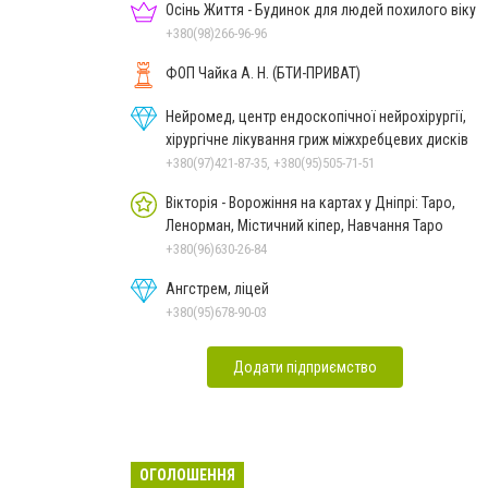
Осінь Життя - Будинок для людей похилого віку
+380(98)266-96-96
ФОП Чайка А. Н. (БТИ-ПРИВАТ)
Нейромед, центр ендоскопічної нейрохірургії,
хірургічне лікування гриж міжхребцевих дисків
+380(97)421-87-35, +380(95)505-71-51
Вікторія - Ворожіння на картах у Дніпрі: Таро,
Ленорман, Містичний кіпер, Навчання Таро
+380(96)630-26-84
Ангстрем, ліцей
+380(95)678-90-03
Додати підприємство
ОГОЛОШЕННЯ