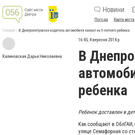
Новини
Погода
Карта міста
Головна
В Днепропетровске водитель автомобиля наехал на 5-летнего ребенка
16:45, 4 вересня 2014 р.
В Днепро
Калиновская Дарья Николаевна
автомоби
ребенка
Ребенок доставлен в де
Как сообщают в ОблГАИ, 
улице Семафорная со ст