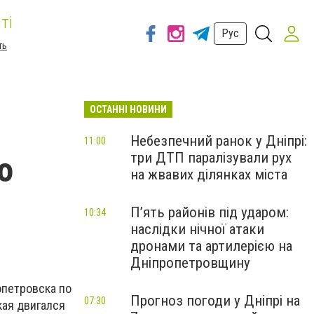
ті
Рус
ть
ОСТАННІ НОВИНИ
Небезпечний ранок у Дніпрі:
11:00
три ДТП паралізували рух
о
на жвавих ділянках міста
П’ять районів під ударом:
10:34
наслідки нічної атаки
дронами та артилерією на
Дніпропетровщину
опетровска по
Прогноз погоди у Дніпрі на
07:30
ая двигался