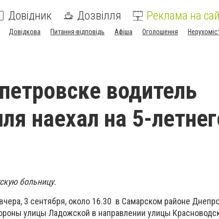
Довідник
Дозвілля
Реклама на сай
Довідкова
Питання-відповідь
Афіша
Оголошення
Нерухоміс
петровске водитель
ля наехал на 5-летнег
тскую больницу.
вчера, 3 сентября, около 16.30 в Самарском районе Днепр
ороны улицы Ладожской в направлении улицы Красноводск