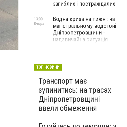
загиблих і постраждалих
Водна криза на тижні: на
13:00
Вчора
магістральному водогоні
Дніпропетровщини -
надзвичайна ситуація
ТОП НОВИНИ
Транспорт має
зупинитись: на трасах
Дніпропетровщині
ввели обмеження
Готуйтесь до темряви: у