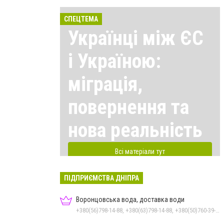
СПЕЦТЕМА
Українці між ЄС
і Україною:
міграція,
повернення та
нова реальність
Всі матеріали тут
ПІДПРИЄМСТВА ДНІПРА
Воронцовська вода, доставка води
+380(56)798-14-88, +380(63)798-14-88, +380(50)760-39-90, +380(98)555-69-44