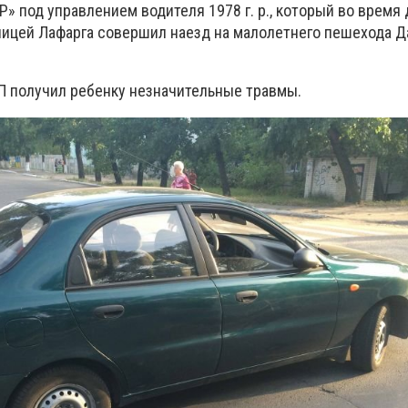
P» под управлением водителя 1978 г. р., который во время
лицей Лафарга совершил наезд на малолетнего пешехода Д
ТП получил ребенку незначительные травмы.