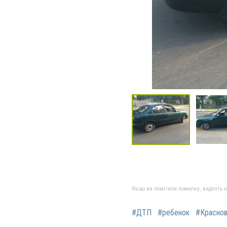
Якщо ви помітили помилку, виділіть нео
#ДТП
#ребенок
#Краснов