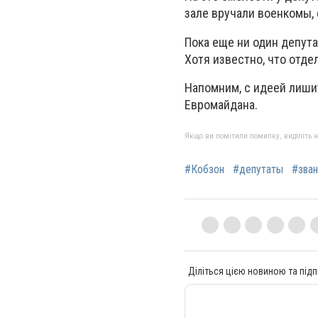
зале вручали военкомы,
Пока еще ни один депута
Хотя известно, что отд
Напомним, с идеей лиши
Евромайдана.
Якщо ви помітили помилку, виділіть нео
#Кобзон
#депутаты
#зва
Діліться цією новиною та підп