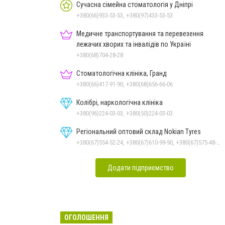
Сучасна сімейна стоматологія у Дніпрі
+380(66)933-53-53, +380(97)433-53-53
Медичне транспортування та перевезення
лежачих хворих та інвалідів по Україні
+380(68)704-28-28
Стоматологічна клініка, Гранд
+380(66)417-91-90, +380(68)656-66-06
Колібрі, наркологічна клініка
+380(96)224-03-03, +380(50)224-03-03
Регіональний оптовий склад Nokian Tyres
+380(67)554-52-24, +380(67)610-99-90, +380(67)575-48-22
Додати підприємство
ОГОЛОШЕННЯ