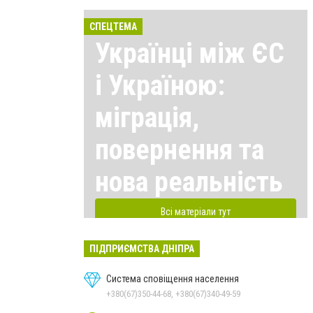
СПЕЦТЕМА
Українці між ЄС
і Україною:
міграція,
повернення та
нова реальність
Всі матеріали тут
ПІДПРИЄМСТВА ДНІПРА
Система сповіщення населення
+380(67)350-44-68, +380(67)340-49-59