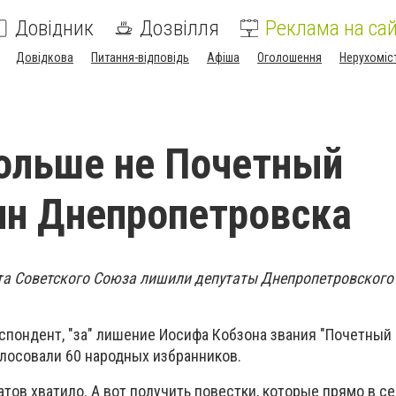
Довідник
Дозвілля
Реклама на сай
Довідкова
Питання-відповідь
Афіша
Оголошення
Нерухоміс
ольше не Почетный
н Днепропетровска
та Советского Союза лишили депутаты Днепропетровского
спондент, "за" лишение Иосифа Кобзона звания "Почетный
лосовали 60 народных избранников.
атов хватило. А вот получить повестки, которые прямо в 