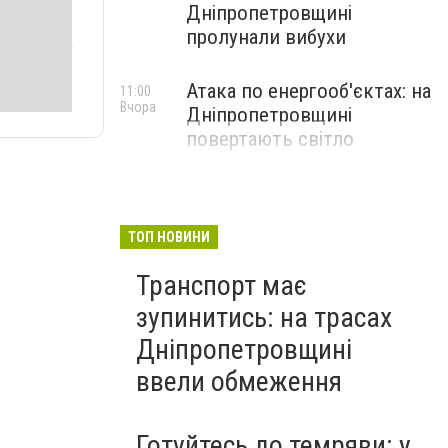
Дніпропетровщині
пролунали вибухи
Атака по енергооб'єктах: на
11:00
Вчора
Дніпропетровщині
повертають світло
ТОП НОВИНИ
Транспорт має
зупинитись: на трасах
Дніпропетровщині
ввели обмеження
Готуйтесь до темряви: у