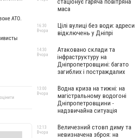
стаціонує гаряча повітряна
маса
зоне АТО.
Цілі вулиці без води: адреси
16:30
Вчора
відключень у Дніпрі
тивисты
Атаковано склади та
14:30
Вчора
інфраструктуру на
Дніпропетровщині: багато
загиблих і постраждалих
Водна криза на тижні: на
13:00
Вчора
магістральному водогоні
 оцінити
Дніпропетровщини -
надзвичайна ситуація
Величезний стовп диму та
12:13
Вчора
невизначена зброя: на