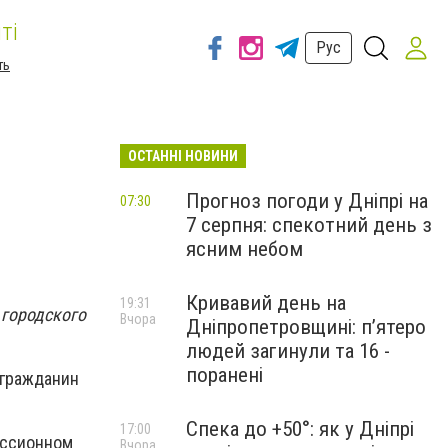
ті
Рус
ть
ОСТАННІ НОВИНИ
Прогноз погоди у Дніпрі на
07:30
7 серпня: спекотний день з
ясним небом
Кривавий день на
19:31
 городского
Вчора
Дніпропетровщині: п’ятеро
людей загинули та 16 -
поранені
 гражданин
Спека до +50°: як у Дніпрі
17:00
сессионном
Вчора