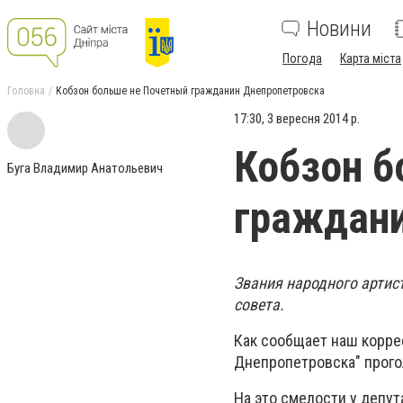
Новини
Погода
Карта міста
Головна
Кобзон больше не Почетный гражданин Днепропетровска
17:30, 3 вересня 2014 р.
Кобзон б
Буга Владимир Анатольевич
граждани
Звания народного артис
совета.
Как сообщает наш корре
Днепропетровска" прого
На это смелости у депут