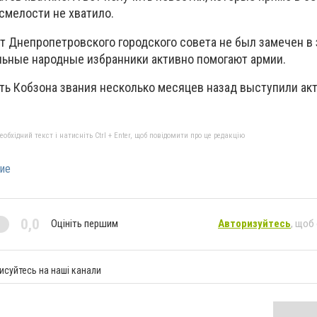
 смелости не хватило.
т Днепропетровского городского совета не был замечен в 
ельные народные избранники активно помогают армии.
ть Кобзона звания несколько месяцев назад выступили ак
бхідний текст і натисніть Ctrl + Enter, щоб повідомити про це редакцію
ние
0,0
Оцініть першим
Авторизуйтесь
, щоб
исуйтесь на наші канали