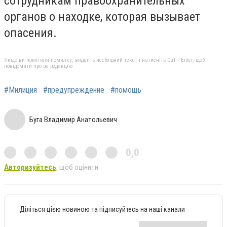
сотрудникам правоохранительных
органов о находке, которая вызывает
опасения.
Якщо ви помітили помилку, виділіть необхідний текст і натисніть Ctrl + Enter, щоб
повідомити про це редакцію
#Милиция
#предупреждение
#помощь
Буга Владимир Анатольевич
0,0
Авторизуйтесь
, щоб оцінити
Діліться цією новиною та підписуйтесь на наші канали