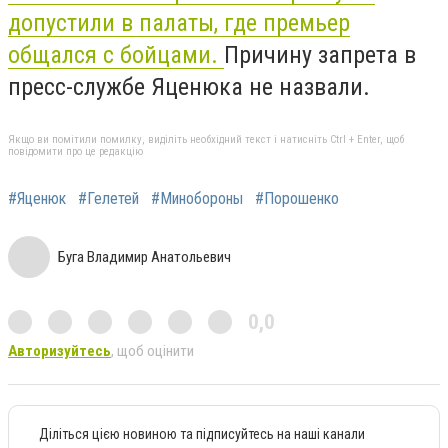
допустили в палаты, где премьер
общался с бойцами.
Причину запрета в
пресс-службе Яценюка не назвали.
Якщо ви помітили помилку, виділіть необхідний текст і натисніть Ctrl + Enter, щоб
повідомити про це редакцію
#Яценюк
#Гелетей
#Минобороны
#Порошенко
Буга Владимир Анатольевич
0,0
Авторизуйтесь
, щоб оцінити
Діліться цією новиною та підписуйтесь на наші канали