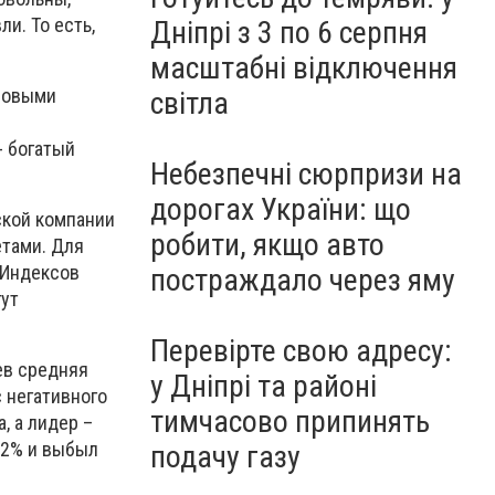
и. То есть,
Дніпрі з 3 по 6 серпня
масштабні відключення
новыми
світла
- богатый
Небезпечні сюрпризи на
дорогах України: що
ской компании
робити, якщо авто
тами. Для
 Индексов
постраждало через яму
гут
Перевірте свою адресу:
ев средняя
у Дніпрі та районі
 негативного
тимчасово припинять
, а лидер –
 32% и выбыл
подачу газу