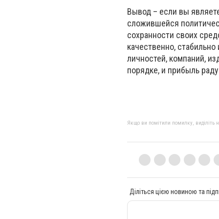
Вывод – если вы являет
сложившейся политическ
сохранности своих средс
качественно, стабильно 
личностей, компаний, из
порядке, и прибыль раду
Якщо ви помітили помилку, виділіть нео
Діліться цією новиною та підп