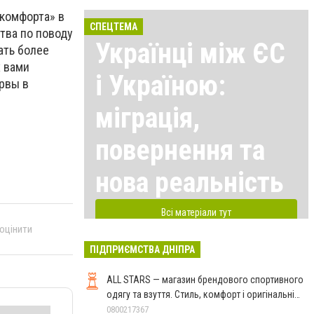
комфорта» в
СПЕЦТЕМА
тва по поводу
Українці між ЄС
ать более
х вами
і Україною:
ервы в
міграція,
повернення та
нова реальність
Всі матеріали тут
 оцінити
ПІДПРИЄМСТВА ДНІПРА
ALL STARS — магазин брендового спортивного
одягу та взуття. Стиль, комфорт і оригінальні
моделі
0800217367