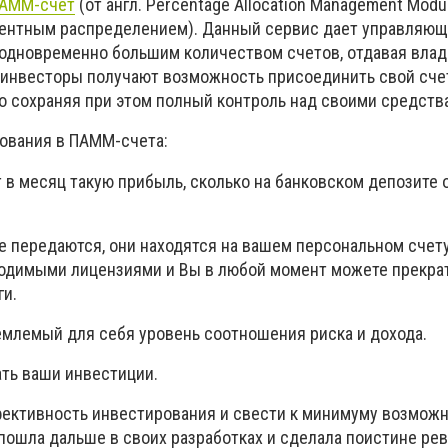
АММ-счёт
(от англ. Percentage Allocation Management Modu
центным распределением). Данный сервис дает управляю
одновременно большим количеством счетов, отдавая влад
а инвесторы получают возможность присоединить свой счет
 сохраняя при этом полный контроль над своими средств
ования в ПАММ-счета:
 в месяц такую прибыль, сколько на банковском депозите 
е передаются, они находятся на вашем персональном счету
ходимыми лицензиями и Вы в любой момент можете прекра
ги.
млемый для себя уровень соотношения риска и дохода.
ть ваши инвестиции.
ективность инвестирования и свести к минимуму возможн
пошла дальше в своих разработках и сделала поистине р