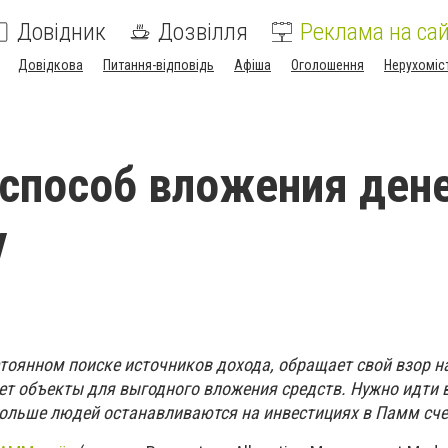
Довідник
Дозвілля
Реклама на сай
Довідкова
Питання-відповідь
Афіша
Оголошення
Нерухоміс
способ вложения дене
у
стоянном поиске источников дохода, обращает свой взор н
ет объекты для выгодного вложения средств. Нужно идти в
больше людей останавливаются на инвестициях в Памм сче