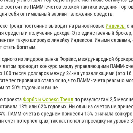
с состоит из ПАММ-счетов схожей тактики ведения торговл
для себя оптимальный вариант вложения средств.
рекс Тренд постоянно выводит на рынок новые
Индексы
с 
 средств и получения дохода. Это единственный брокер,
ентам такую широкую линейку Индексов. Иными словами, 
т стать богатым.
е одного из лидеров рынка Форекс, международной брокер
м летом проводит конкурс между управляющими ПАММ-сче
о 100 тысяч долларов между 24-мя управляющими (это 16
ате тестирования стало ясно, что ПАММ-счета реально мо
м от 50% годовых и выше.
го проекта
Форбс и Форекс Тренд
по результатам 2,5 месяц
тавила 13% или 62% годовых. Ни один из счетов не принес
9,4%. ПАММ-счета в среднем принесли 15% с начала конкурса
н счет потерпел крах, так как попал в просадку на уровне