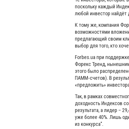
поскольку каждый Индек
любой инвестор найдёт 
К тому же, компания Фо
возможностями вложения
предлагающий своим кли
выбор для того, кто хоче
Forbes.ua при поддержк
Форекс Тренд, нынешни
этого было распределен
ПАММ-счетов). В результ
«предложить» инвестора
Так, в рамках совместно
доходность Индексов сос
результата, а лидер – 2
уже более 40%. Лишь оди
из конкурса".