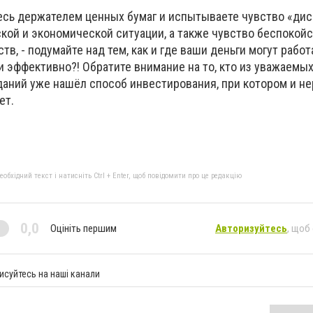
есь держателем ценных бумаг и испытываете чувство «дис
ой и экономической ситуации, а также чувство беспокойс
тв, - подумайте над тем, как и где ваши деньги могут работ
и эффективно?! Обратите внимание на то, кто из уважаемы
даний уже нашёл способ инвестирования, при котором и н
ет.
бхідний текст і натисніть Ctrl + Enter, щоб повідомити про це редакцію
0,0
Оцініть першим
Авторизуйтесь
, щоб
исуйтесь на наші канали