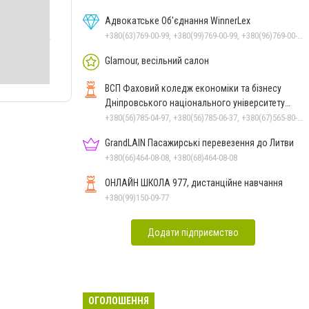
Адвокатське Об'єднання WinnerLex
+380(63)769-00-99, +380(99)769-00-99, +380(96)769-00-99, +380(56)769-00-99
Glamour, весільний салон
ВСП Фаховий коледж економіки та бізнесу
Дніпровського національного університету
імені Олеся Гончара
+380(56)785-04-97, +380(56)785-06-37, +380(67)565-80-17
GrandLAIN Пасажирські перевезення до Литви
+380(66)464-08-08, +380(68)464-08-08
ОНЛАЙН ШКОЛА 977, дистанційне навчання
+380(99)150-09-77
Додати підприємство
ОГОЛОШЕННЯ