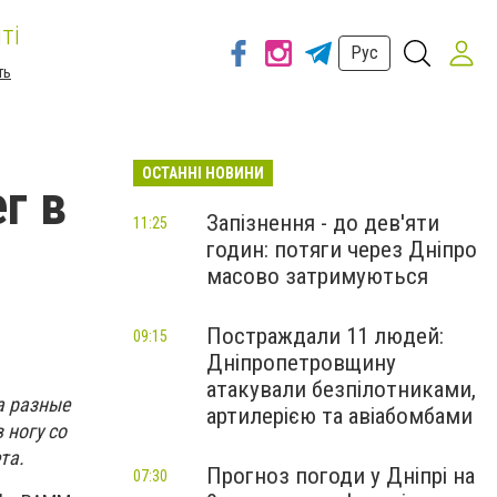
ті
Рус
ть
ОСТАННІ НОВИНИ
г в
Запізнення - до дев'яти
11:25
годин: потяги через Дніпро
масово затримуються
Постраждали 11 людей:
09:15
Дніпропетровщину
атакували безпілотниками,
а разные
артилерією та авіабомбами
 ногу со
та.
Прогноз погоди у Дніпрі на
07:30