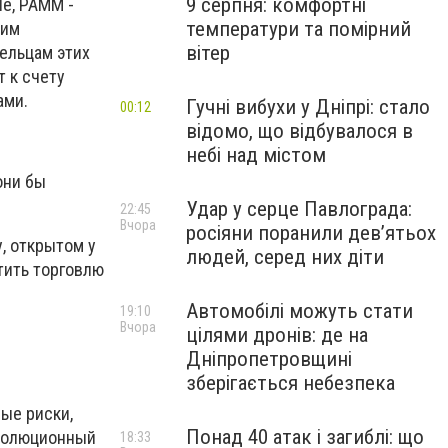
9 серпня: комфортні
le, PAMM -
температури та помірний
щим
вітер
ельцам этих
 к счету
ами.
Гучні вибухи у Дніпрі: стало
00:12
відомо, що відбувалося в
небі над містом
они бы
Удар у серце Павлограда:
22:45
Вчора
росіяни поранили дев’ятьох
, открытом у
людей, серед них діти
тить торговлю
Автомобілі можуть стати
19:10
Вчора
цілями дронів: де на
Дніпропетровщині
зберігається небезпека
ые риски,
Понад 40 атак і загиблі: що
еволюционный
18:33