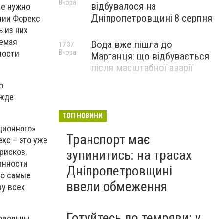
Вчора
відбувалося на
не нужно
Дніпропетровщині 8 серпня
нии Форекс
 из них
уемая
Вода вже пішла до
17:37
Вчора
ности
Марганця: що відбувається
після масштабної аварії
о
ежде
ТОП НОВИНИ
ционного»
Транспорт має
екс – это уже
рисков.
зупинитись: на трасах
анности
Дніпропетровщині
ко самые
ввели обмеження
зу всех
Готуйтесь до темряви: у
довольны,