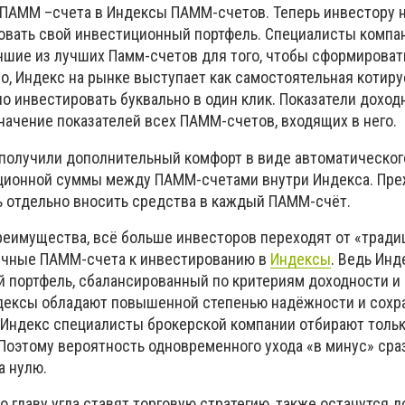
ПАММ –счета в Индексы ПАММ-счетов. Теперь инвестору 
овать свой инвестиционный портфель. Специалисты компа
чшие из лучших Памм-счетов для того, чтобы сформировать
о, Индекс на рынке выступает как самостоятельная котир
о инвестировать буквально в один клик. Показатели доход
начение показателей всех ПАММ-счетов, входящих в него.
 получили дополнительный комфорт в виде автоматическог
ционной суммы между ПАММ-счетами внутри Индекса. Пр
 отдельно вносить средства в каждый ПАММ-счёт.
еимущества, всё больше инвесторов переходят от «тради
ычные ПАММ-счета к инвестированию в
Индексы
. Ведь Инд
 портфель, сбалансированный по критериям доходности и 
ндексы обладают повышенной степенью надёжности и сохр
 Индекс специалисты брокерской компании отбирают толь
оэтому вероятность одновременного ухода «в минус» сра
а нулю.
о главу угла ставят торговую стратегию, также останутся 