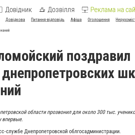
Довідник
Дозвілля
Реклама на сай
Довідкова
Питання-відповідь
Афіша
Оголошення
Нерухоміс
знаний
ломойский поздравил
 днепропетровских шк
ний
петровской области прозвонил для около 300 тыс. ученико
у впервые.
сс-службе Днепропетровской облгосадминистрации.