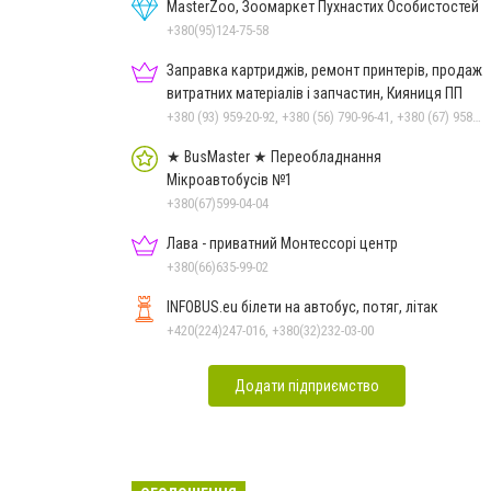
MasterZoo, Зоомаркет Пухнастих Особистостей
+380(95)124-75-58
Заправка картриджів, ремонт принтерів, продаж
витратних матеріалів і запчастин, Кияниця ПП
+380 (93) 959-20-92, +380 (56) 790-96-41, +380 (67) 958-57-92, +380 (95) 410-39-23
★ BusMaster ★ Переобладнання
Мікроавтобусів №1
+380(67)599-04-04
Лава - приватний Монтессорі центр
+380(66)635-99-02
INFOBUS.eu білети на автобус, потяг, літак
+420(224)247-016, +380(32)232-03-00
Додати підприємство