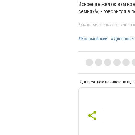
Искренне желаю вам кре
семьях!», - говорится в
Якщо ви помітили помилку, виділіть нео
#Коломойский
#Днепропет
Діліться цією новиною та підп