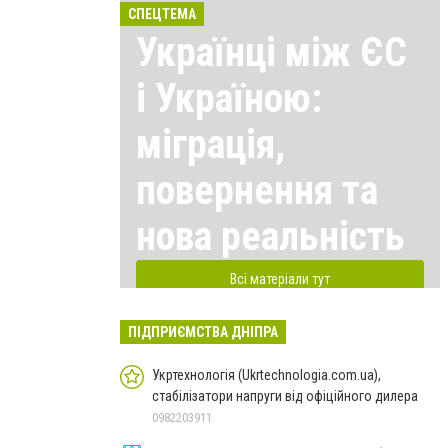
СПЕЦТЕМА
Українці між ЄС
і Україною:
міграція,
повернення та
нова реальність
Всі матеріали тут
ПІДПРИЄМСТВА ДНІПРА
Укртехнологія (Ukrtechnologia.com.ua),
стабілізатори напруги від офіційного дилера
0982203911