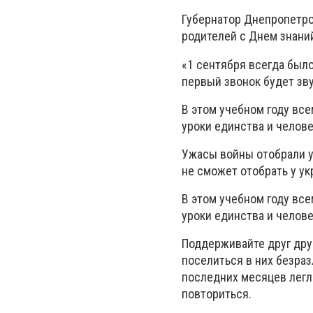
Губернатор Днепропетро
родителей с Днем знани
«1 сентября всегда было
первый звонок будет зву
В этом учебном году вс
уроки единства и челов
Ужасы войны отобрали у 
не сможет отобрать у ук
В этом учебном году вс
уроки единства и челов
Поддерживайте друг дру
поселиться в них безра
последних месяцев легл
повториться.