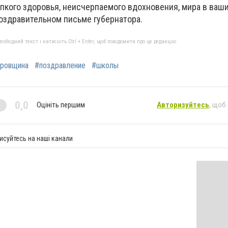
пкого здоровья, неисчерпаемого вдохновения, мира в ваши
 поздравительном письме губернатора.
бхідний текст і натисніть Ctrl + Enter, щоб повідомити про це редакцію
ровщина
#поздравление
#школы
0,0
Оцініть першим
Авторизуйтесь
, щоб
исуйтесь на наші канали