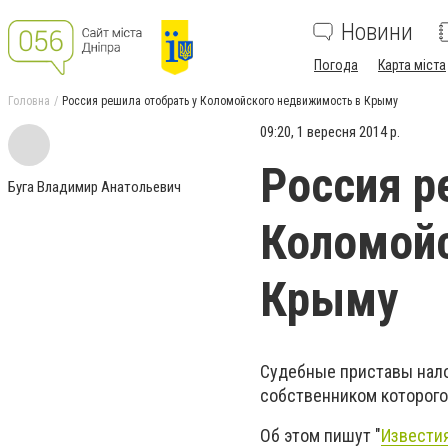
Новини
Погода
Карта міста
Головна
Россия решила отобрать у Коломойского недвижимость в Крыму
09:20, 1 вересня 2014 р.
Россия р
Буга Владимир Анатольевич
Коломой
Крыму
Судебные приставы нало
собственником которого
Об этом пишут "
Извести