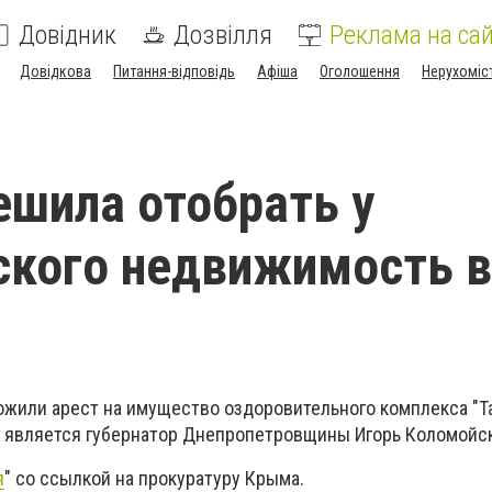
Довідник
Дозвілля
Реклама на сай
Довідкова
Питання-відповідь
Афіша
Оголошення
Нерухоміс
ешила отобрать у
ского недвижимость в
жили арест на имущество оздоровительного комплекса "Та
 является губернатор Днепропетровщины Игорь Коломойс
я
" со ссылкой на прокуратуру Крыма.