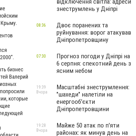
відключення світла: адреси
знеструмлень у Дніпрі
ние
мойским
 Крыму.
Двоє поранених та
08:36
руйнування: ворог атакував
ментов
Дніпропетровщину
лся
Прогноз погоди у Дніпрі на
07:30
2000".
6 серпня: спекотний день з
ыть бизнес
ясним небом
стей Валерий
гиозных
Масштабні знеструмлення:
19:39
 попросили
Вчора
"шахеди" налетіли на
сии, которые
енергооб'єкти
ющие
Дніпропетровщини
следующей
Майже 50 атак по п'яти
19:28
я
Вчора
районах: як минув день на
области.