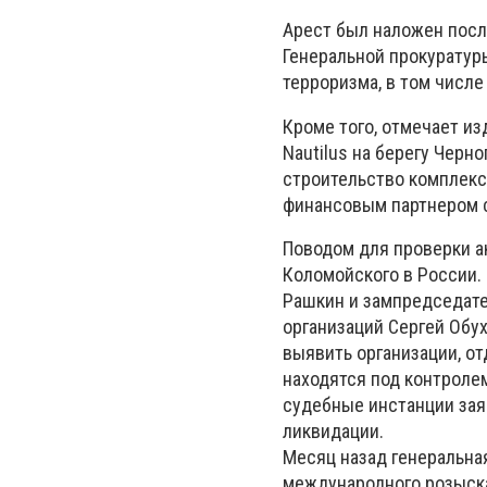
Арест был наложен посл
Генеральной прокурату
терроризма, в том числ
Кроме того, отмечает из
Nautilus на берегу Черн
строительство комплекс
финансовым партнером с
Поводом для проверки а
Коломойского в России.
Рашкин и зампредседате
организаций Сергей Обу
выявить организации, о
находятся под контроле
судебные инстанции за
ликвидации.
Месяц назад генеральна
международного розыска