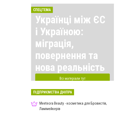
СПЕЦТЕМА
Українці між ЄС
і Україною:
міграція,
повернення та
нова реальність
Всі матеріали тут
ПІДПРИЄМСТВА ДНІПРА
Meeteora Beauty - косметика для Бровистів,
Ламімейкерів