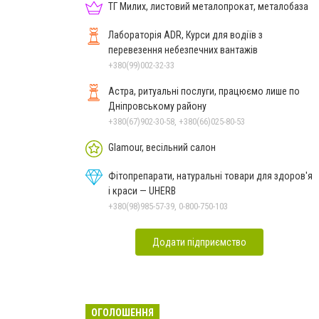
ТГ Милих, листовий металопрокат, металобаза
Лабораторія ADR, Курси для водіїв з
перевезення небезпечних вантажів
+380(99)002-32-33
Астра, ритуальні послуги, працюємо лише по
Дніпровському району
+380(67)902-30-58, +380(66)025-80-53
Glamour, весільний салон
Фітопрепарати, натуральні товари для здоров'я
і краси — UHERB
+380(98)985-57-39, 0-800-750-103
Додати підприємство
ОГОЛОШЕННЯ