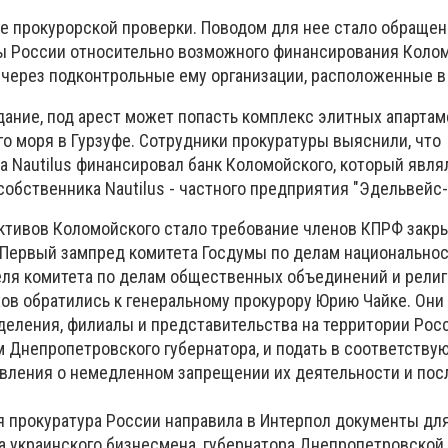
е прокурорской проверки. Поводом для нее стало обраще
ры России относительно возможного финансирования Коло
е через подконтрольные ему организации, расположенные в
дание, под арест может попасть комплекс элитных апарта
ого моря в Гурзуфе. Сотрудники прокуратуры выяснили, что
а Nautilus финансировал банк Коломойского, который явля
обственника Nautilus - частного предприятия "Эдельвейс-
ктивов Коломойского стало требование членов КПРФ закр
 Первый зампред комитета Госдумы по делам национально
ля комитета по делам общественных объединений и рели
хов обратились к генеральному прокурору Юрию Чайке. Они
тделения, филиалы и представительства на территории Рос
м Днепропетровского губернатора, и подать в соответству
явления о немедленном запрещении их деятельности и по
я прокуратура России направила в Интерпол документы дл
 украинского бизнесмена, губернатора Днепропетровской 