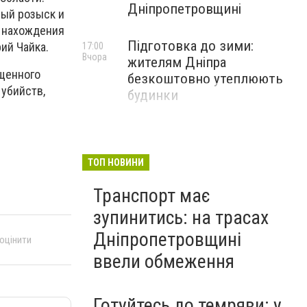
Дніпропетровщині
ный розыск и
а нахождения
Підготовка до зими:
рий Чайка.
17:00
Вчора
жителям Дніпра
щенного
безкоштовно утеплюють
 убийств,
будинки
ТОП НОВИНИ
Транспорт має
зупинитись: на трасах
Дніпропетровщині
 оцінити
ввели обмеження
Готуйтесь до темряви: у