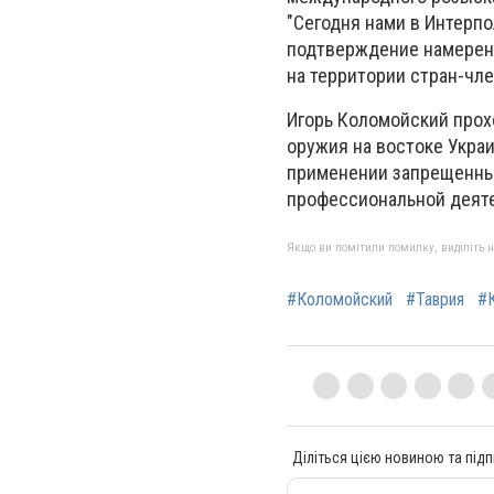
"Сегодня нами в Интерп
подтверждение намерени
на территории стран-чле
Игорь Коломойский прох
оружия на востоке Украи
применении запрещенных
профессиональной деяте
Якщо ви помітили помилку, виділіть нео
#Коломойский
#Таврия
#
Діліться цією новиною та підп