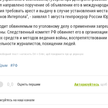
ол направлено поручение об объявлении его в международ
я требовать арест и выдачу в случае установления мест
нов Интерпола", - заявлял 1 августа генпрокурор России Ю
одит обвиняемым по уголовному делу о применении запре
ны. Следственный комитет РФ обвиняет его в организации
 средств и методов ведения войны, воспрепятствовании
льности журналистов, похищении людей.
бхідний текст і натисніть Ctrl + Enter, щоб повідомити про це редакцію
Крым
#РФ
0,0
Оцініть першим
Авторизуйтесь
, щоб
исуйтесь на наші канали