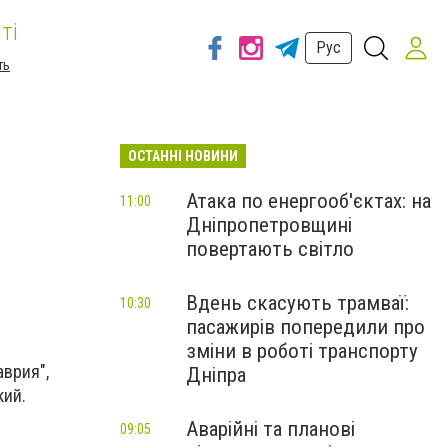
ті
Рус
ть
ОСТАННІ НОВИНИ
Атака по енергооб'єктах: на
11:00
Дніпропетровщині
повертають світло
Вдень скасують трамваї:
10:30
пасажирів попередили про
зміни в роботі транспорту
врия",
Дніпра
кий.
Аварійні та планові
09:05