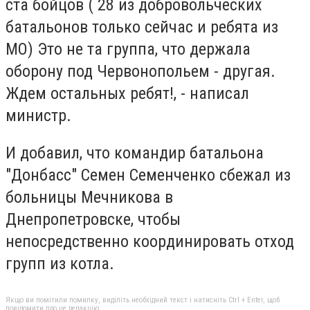
ста бойцов ( 28 из добровольческих
батальонов только сейчас и ребята из
МО) Это не та группа, что держала
оборону под Червонопольем - другая.
Ждем остальных ребят!, - написал
министр.
И добавил, что командир батальона
"Донбасс" Семен Семенченко сбежал из
больницы Мечникова в
Днепропетровске, чтобы
непосредственно координировать отход
групп из котла.
Якщо ви помітили помилку, виділіть необхідний текст і натисніть Ctrl + Enter, щоб
повідомити про це редакцію