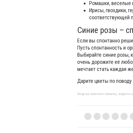
Ромашки, веселые и
Ирисы, гвоздики, г
соответствующей п
Синие розы – с
Если вы спонтанно реши
Пусть спонтанность и о
Выбирайте синие розы, к
очень дорожите её люб
мечтает стать каждая ж
Дарите цветы по поводу 
Якщо ви помітили помилку, виділіть нео