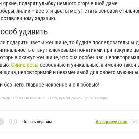
 яркие, подарят улыбку немного огорченной даме.
ерберы, лилии – все эти цветы могут стать основой стильно
оставленному заданию.
пособ удивить
ли подарить цветы женщине, то будьте последовательны д
ригинальность станут ключевыми понятиями при покупке цв
оторые скажут женщине, что она особенная, неповторимая,
овью.
Синие розы
особенные и уникальные, а именно такой 
енщина, неповторимой и незаменимой для своего мужчины
и без него, главное искренне и с любовью!
бхідний текст і натисніть Ctrl + Enter, щоб повідомити про це редакцію
0,0
Оцініть першим
Авторизуйтесь
, щоб