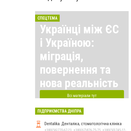
СПЕЦТЕМА
Українці між ЄС
і Україною:
міграція,
повернення та
нова реальність
Всі матеріали тут
ПІДПРИЄМСТВА ДНІПРА
Dentalika. Денталіка, стоматологічна клініка
+380(56)770-67-23, +380(67)876-75-75, +380(50)745-12-45, +380(73)730-17-17