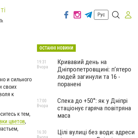
ті
Рус
ть
ОСТАННІ НОВИНИ
Кривавий день на
19:31
Вчора
Дніпропетровщині: п’ятеро
людей загинули та 16 -
но и сильного
поранені
и своих
воля к
Спека до +50°: як у Дніпрі
17:00
Вчора
стаціонує гаряча повітряна
ситесь к тем,
маса
вки цветов
,
частьем,
Цілі вулиці без води: адреси
16:30
Вчора