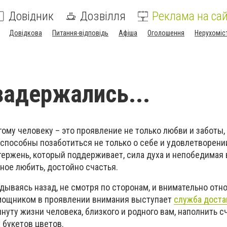
Довідник
Дозвілля
Реклама на сай
Довідкова
Питання-відповідь
Афіша
Оголошення
Нерухоміс
задержались...
гому человеку – это проявление не только любви и заботы, 
 способны позаботиться не только о себе и удовлетворени
стержень, который поддерживает, сила духа и непобедимая 
ное любить, достойно счастья.
ядываясь назад, не смотря по сторонам, и внимательно отно
омощником в проявлении внимания выступает
служба доста
уту жизни человека, близкого и родного вам, наполнить с
 букетов цветов.