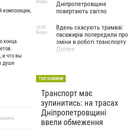
Вчора
Дніпропетровщині
й композиции,
повертають світло
Вдень скасують трамваї:
10:30
Вчора
пасажирів попередили про
о конца.
зміни в роботі транспорту
етов.
Дніпра
 и что вы
в душе
.
ТОП НОВИНИ
Транспорт має
зупинитись: на трасах
Дніпропетровщині
 оцінити
ввели обмеження