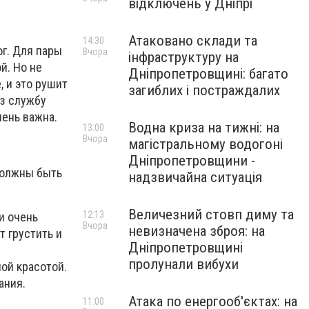
відключень у Дніпрі
Атаковано склади та
14:30
ог. Для пары
Вчора
інфраструктуру на
й. Но не
Дніпропетровщині: багато
, и это рушит
загиблих і постраждалих
ез службу
чень важна.
Водна криза на тижні: на
13:00
Вчора
магістральному водогоні
Дніпропетровщини -
должны быть
надзвичайна ситуація
Величезний стовп диму та
12:13
и очень
Вчора
невизначена зброя: на
т грустить и
Дніпропетровщині
пролунали вибухи
ой красотой.
ания.
Атака по енергооб'єктах: на
11:00