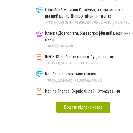
Офіційний Магазин Goodyear, автокомплекс,
шинний центр Дніпро, дітейлінг центр
+380(67)568-02-44, +380(67)610-99-90, +380(67)575-48-22
Клініка Довголіття, багатопрофільний медичний
центр
+380(67)630-64-58
INFOBUS.eu білети на автобус, потяг, літак
+420(224)247-016, +380(32)232-03-00
Колібрі, наркологічна клініка
+380(50)224-03-03, +380(96)224-03-03
hotline.finance: Сервіс Онлайн Страхування
Додати підприємство