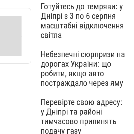
Готуйтесь до темряви: у
Дніпрі з 3 по 6 серпня
масштабні відключення
світла
Небезпечні сюрпризи на
дорогах України: що
робити, якщо авто
постраждало через яму
Перевірте свою адресу:
у Дніпрі та районі
тимчасово припинять
подачу газу