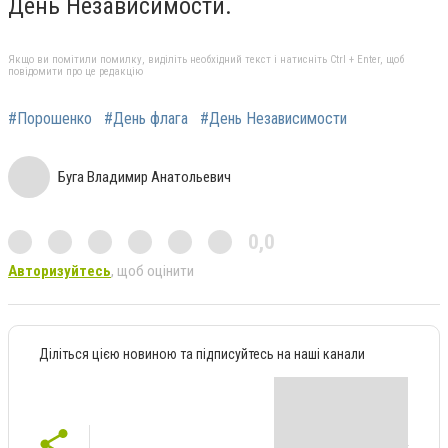
День Независимости.
Якщо ви помітили помилку, виділіть необхідний текст і натисніть Ctrl + Enter, щоб
повідомити про це редакцію
#Порошенко
#День флага
#День Независимости
Буга Владимир Анатольевич
0,0
Авторизуйтесь
, щоб оцінити
Діліться цією новиною та підписуйтесь на наші канали