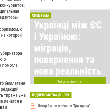
конкурентов,
иципальная
СПЕЦТЕМА
редакторы
Українці між ЄС
е
роризмом, к
і Україною:
, на которой
міграція,
губернатора
повернення та
ю о
у помогла
нова реальність
Всі матеріали тут
го бюллетеня
 редакций
ть тиража уже
ПІДПРИЄМСТВА ДНІПРА
е лечатся и
Центр бізнес-навчання "Григорєва"
ва в