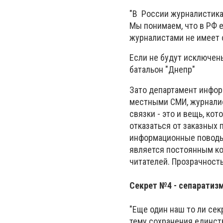
"В России журналистика 
Мы понимаем, что в РФ 
журналистами не имеет 
Если не будут исключен
батальон "Днепр"
Зато департамент инфор
местными СМИ, журналис
связки - это и вещь, ко
отказаться от заказных 
информационные поводы.
является постоянным кор
читателей. Прозрачность
Секрет №4 - сепаратизм
"Еще один наш то ли сек
тему сохранения единств