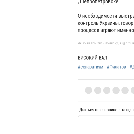
Днепропетровске.
О необходимости выстра
контроль Украины, гово
процессе играют именно
Якщо ви помітили помилку, виділіть нео
ВИСОКИЙ ВАЛ
#сепаратизм
#Филатов
#
Діліться цією новиною та підп