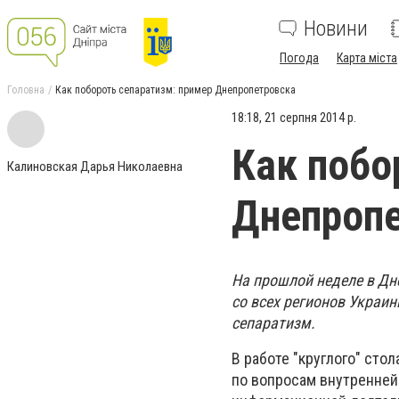
Новини
Погода
Карта міста
Головна
Как побороть сепаратизм: пример Днепропетровска
18:18, 21 серпня 2014 р.
Как побо
Калиновская Дарья Николаевна
Днепроп
На прошлой неделе в Дн
со всех регионов Украин
сепаратизм.
В работе "круглого" сто
по вопросам внутренней