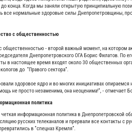
 до конца. Когда мы заняли открытую принципиальную поз
ть все нормальные здоровые силы Днепропетровщины, пр
ество с общественностью
с общественностью - второй важный момент, на котором а
редседателя Днепропетровского ОГА Борис Филатов. По его
ты в настоящее время входят около 30 общественных орг
экологов до "Правого сектора".
ровали здоровое ядро и во многих инициативах опираемся 
ощь не просто незаменима, она неоценима!", - отмечает 
формационная политика
четкая информационная политика в Днепропетровской обл
нсляцию русских телеканалов и прервали все контакты с р
превратились в "спецназ Кремля".