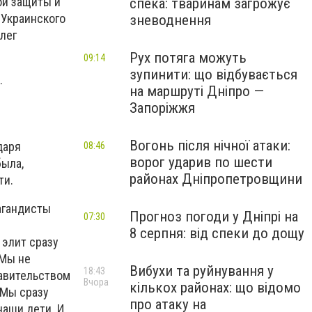
ой защиты и
спека: тваринам загрожує
 Украинского
зневоднення
лег
Рух потяга можуть
09:14
зупинити: що відбувається
.
на маршруті Дніпро —
Запоріжжя
Вогонь після нічної атаки:
даря
08:46
ворог ударив по шести
была,
районах Дніпропетровщини
ти.
агандисты
Прогноз погоди у Дніпрі на
07:30
8 серпня: від спеки до дощу
 элит сразу
 Мы не
Вибухи та руйнування у
18:43
равительством
Вчора
кількох районах: що відомо
 Мы сразу
про атаку на
наши дети. И