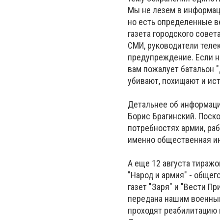
Мы не лезем в информац
но есть определенные в
газета городского сове
СМИ, руководители теле
предупреждение. Если н
вам пожалует батальон "
убивают, похищают и ист
Детальнее об информаци
Борис Брагинский. Поск
потребностях армии, ра
именно общественная ин
А еще 12 августа тираж
"Народ и армия" - обще
газет "Заря" и "Вести П
передана нашим военным 
проходят реабилитацию 