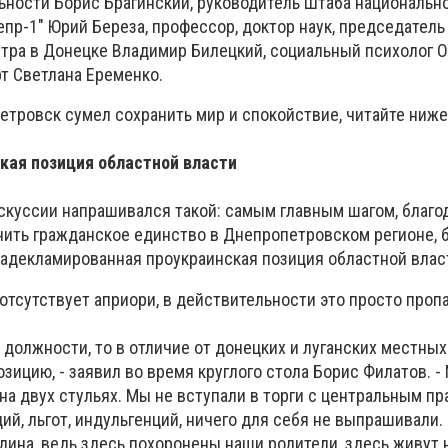
ности Борис Брагинский, руководитель Штаба национальн
пр-1" Юрий Береза, профессор, доктор наук, председатель
нтра в Донецке Владимир Билецкий, социальный психолог О
т Светлана Еременко.
етровск сумел сохранить мир и спокойствие, читайте ниже
кая позиция областной власти
скуссии напрашивался такой: самым главным шагом, благо
нить гражданское единство в Днепропетровском регионе, 
задекламированная проукраинская позиция областной влас
отсутствует априори, в действительности это просто проп
 должности, то в отличие от донецких и луганских местных
зицию, - заявил во время круглого стола Борис Филатов. -
на двух стульях. Мы не вступали в торги с центральным п
й, льгот, индульгенций, ничего для себя не выпрашивали.
одина, ведь здесь похоронены наши родители, здесь живут 