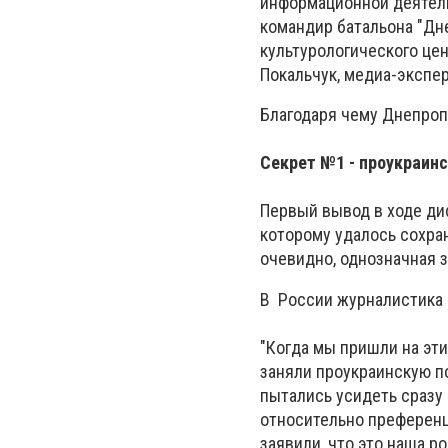
информационной деятель
командир батальона "Дне
культурологического це
Покальчук, медиа-экспер
Благодаря чему Днепроп
Секрет №1 - проукраинс
Первый вывод в ходе ди
которому удалось сохра
очевидно, однозначная 
В России журналистика 
"Когда мы пришли на эти
заняли проукраинскую по
пытались усидеть сразу 
относительно преференци
заявили, что это наша р