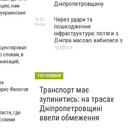
Дніпропетровщину
ицию, нам
оукраинские
Через удари та
18:25
Вчора
пошкодження
інфраструктури: потяги з
Дніпра масово вибилися з
графіка
кцентировал
 словам, в
анизаций,
ТОП НОВИНИ
на
Транспорт має
Борис Филатов
зупинитись: на трасах
Дніпропетровщині
асти, где
ввели обмеження
усскими