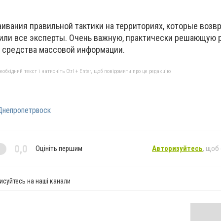
ивания правильной тактики на территориях, которые возв
рили все эксперты. Очень важную, практически решающую р
 средства массовой информации.
бхідний текст і натисніть Ctrl + Enter, щоб повідомити про це редакцію
Днепропетрвоск
0,0
Оцініть першим
Авторизуйтесь
, щоб
исуйтесь на наші канали