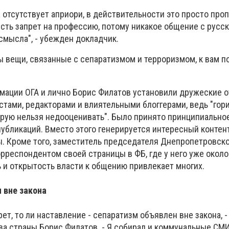
отсутствует априори, в действительности это просто про
есть запрет на профессию, потому никакое общение с русс
смысла", - убежден докладчик.
ы вещи, связанные с сепаратизмом и терроризмом, к вам п
мации ОГА и лично Борис Филатов установили дружеские 
тами, редакторами и влиятельными блоггерами, ведь "гор
торую нельзя недооценивать". Было принято принципиальн
публикаций. Вместо этого генерируется интересный контент
 Кроме того, заместитель председателя Днепропетровско
респондентом своей страницы в ФБ, где у него уже около
 и открытость власти к общению привлекает многих.
 вне закона
рет, то ли наставление - сепаратизм объявлен вне закона, 
а страны Борис Филатов. - Я собирал и коммунальные СМИ