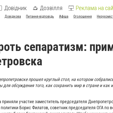
Довідник
Дозвілля
Реклама на сай
Довідкова
Питання-відповідь
Афіша
Оголошення
Нерухоміс
роть сепаратизм: при
етровска
епропетровске прошел круглый стол, на котором собралис
ы для обсуждения того, как сохранить мир в стране и как 
ла приняли участие заместитель председателя Днепропетр
 политики Борис Филатов, советник председателя ОГА по 