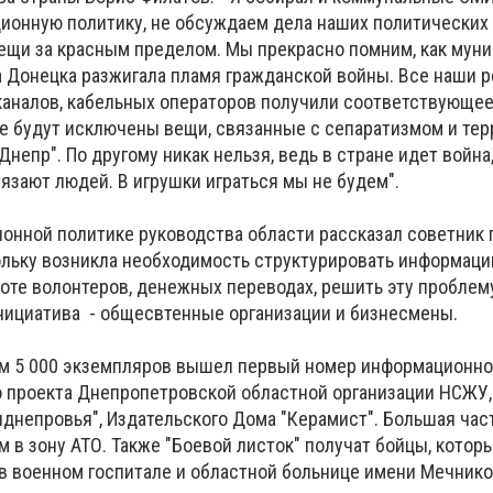
ионную политику, не обсуждаем дела наших политических 
ещи за красным пределом. Мы прекрасно помним, как мун
та Донецка разжигала пламя гражданской войны. Все наши 
каналов, кабельных операторов получили соответствующе
е будут исключены вещи, связанные с сепаратизмом и тер
Днепр". По другому никак нельзя, ведь в стране идет война
язают людей. В игрушки играться мы не будем".
онной политике руководства области рассказал советник 
ольку возникла необходимость структурировать информаци
боте волонтеров, денежных переводах, решить эту проблем
ициатива - общесвтенные организации и бизнесмены.
ом 5 000 экземпляров вышел первый номер информационно
го проекта Днепропетровской областной организации НСЖУ,
риднепровья", Издательского Дома "Керамист". Большая час
в зону АТО. Также "Боевой листок" получат бойцы, которы
в военном госпитале и областной больнице имени Мечнико