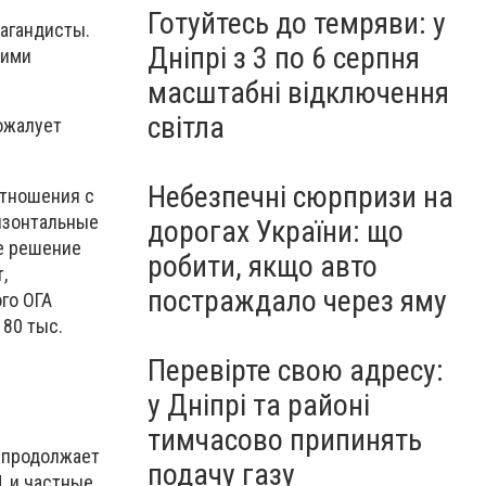
Готуйтесь до темряви: у
пагандисты.
Дніпрі з 3 по 6 серпня
кими
масштабні відключення
світла
ожалует
Небезпечні сюрпризи на
отношения с
изонтальные
дорогах України: що
ое решение
робити, якщо авто
,
постраждало через яму
го ОГА
 80 тыс.
Перевірте свою адресу:
у Дніпрі та районі
тимчасово припинять
- продолжает
подачу газу
, и частные.