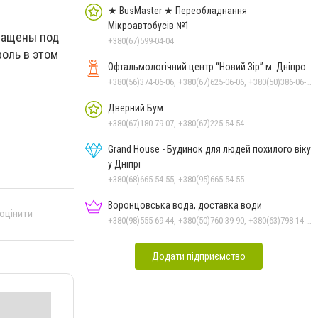
★ BusMaster ★ Переобладнання
Мікроавтобусів №1
ращены под
+380(67)599-04-04
оль в этом
Офтальмологічний центр “Новий Зір” м. Дніпро
+380(56)374-06-06, +380(67)625-06-06, +380(50)386-06-06
Дверний Бум
+380(67)180-79-07, +380(67)225-54-54
Grand House - Будинок для людей похилого віку
у Дніпрі
+380(68)665-54-55, +380(95)665-54-55
Воронцовська вода, доставка води
 оцінити
+380(98)555-69-44, +380(50)760-39-90, +380(63)798-14-88, +380(56)798-14-88
Додати підприємство