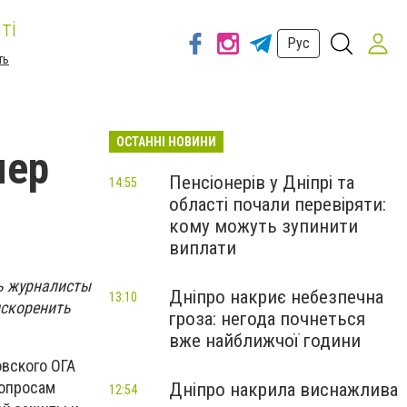
ті
Рус
ть
ОСТАННІ НОВИНИ
мер
Пенсіонерів у Дніпрі та
14:55
області почали перевіряти:
кому можуть зупинити
виплати
ь журналисты
Дніпро накриє небезпечна
13:10
искоренить
гроза: негода почнеться
вже найближчої години
овского ОГА
вопросам
Дніпро накрила виснажлива
12:54