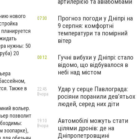
артилерією та авіабомбами
нию нового
Прогноз погоди у Дніпрі на
07:30
стройка
9 серпня: комфортні
 планируется
температури та помірний
ожидать
вітер
ера нужны: 50
руба) 20
Гучні вибухи у Дніпрі: стало
00:12
відомо, що відбувалося в
небі над містом
льера
бассейном,
ся. Также в
Удар у серце Павлограда:
22:45
Вчора
росіяни поранили дев’ятьох
людей, серед них діти
имний вольер.
льер позволит
Автомобілі можуть стати
19:10
обходимы:
Вчора
цілями дронів: де на
м зоопарке),
Дніпропетровщині
 для обезьян.