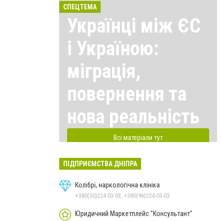
СПЕЦТЕМА
Українці між ЄС
і Україною:
міграція,
повернення та
нова реальність
Всі матеріали тут
ПІДПРИЄМСТВА ДНІПРА
Колібрі, наркологічна клініка
+380(50)224-03-03, +380(96)224-03-03
Юридичний Маркетплейс "Консультант"