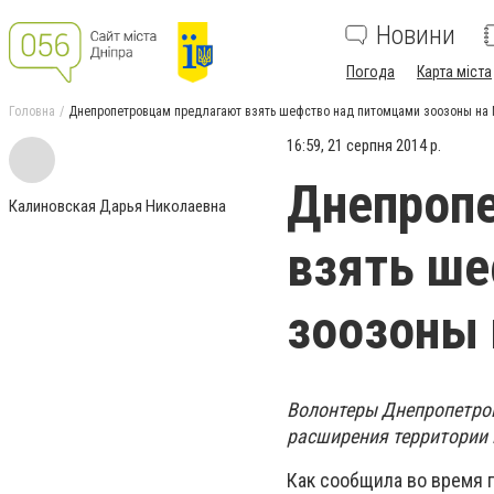
Новини
Погода
Карта міста
Головна
Днепропетровцам предлагают взять шефство над питомцами зоозоны на
16:59, 21 серпня 2014 р.
Днепроп
Калиновская Дарья Николаевна
взять ше
зоозоны 
Волонтеры Днепропетров
расширения территории 
Как сообщила во время 