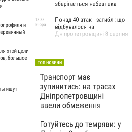
зберігається небезпека
ся
Понад 40 атак і загиблі: що
18:33
лопрофиля и
Вчора
відбувалося на
(деревянный
Дніпропетровщині 8 серпня
ля этой цели
нов, большое
ТОП НОВИНИ
Транспорт має
зупинитись: на трасах
сты ищут
Дніпропетровщині
ввели обмеження
Готуйтесь до темряви: у