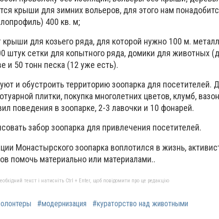
тся крыши для зимних вольеров, для этого нам понадобит
лопрофиль) 400 кв. м;
 крыши для козьего ряда, для которой нужно 100 м. метал
100 штук сетки для копытного ряда, домики для животных 
 и 50 тонн песка (12 уже есть).
уют и обустроить территорию зоопарка для посетителей. Д
ротуарной плитки, покупка многолетних цветов, клумб, вазо
ил поведения в зоопарке, 2-3 лавочки и 10 фонарей.
исовать забор зоопарка для привлечения посетителей.
ции Монастырского зоопарка воплотился в жизнь, активи
отов помочь материально или материалами..
бхідний текст і натисніть Ctrl + Enter, щоб повідомити про це редакцію
волонтеры
#модернизация
#кураторство над животными