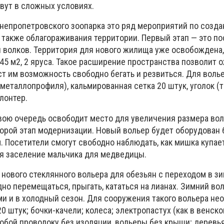
вут в сложных условиях.
непропетровского зоопарка это ряд мероприятий по созда
 также облагораживания территории. Первый этап — это по
ы волков. Территория для нового жилища уже освобождена,
45 м2, 2 яруса. Такое расширение пространства позволит 
ст им возможность свободно бегать и резвиться. Для воль
металлопрофиля), кальмированная сетка 20 штук, уголок (т
олонтер.
вою очередь освободит место для увеличения размера во
орой этап модернизации. Новый вольер будет оборудован 
 Посетители смогут свободно наблюдать, как мишка купает
я заселение мальчика для медведицы.
 нового стеклянного вольера для обезьян с переходом в з
но перемещаться, прыгать, кататься на лианах. Зимний во
ми и в холодный сезон. Для сооружения такого вольера не
0 штук; бочки-качели; колеса; электропастух (как в венско
обой проволоку без изоляции, вольеры без крыши; деревья