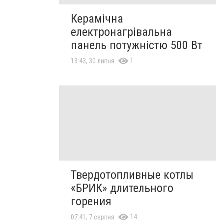
Керамічна
електронагрівальна
панель потужністю 500 Вт
1
13:43, 30 липня
Твердотопливные котлы
«БРИК» длительного
горения
14
07:41, 7 серпня