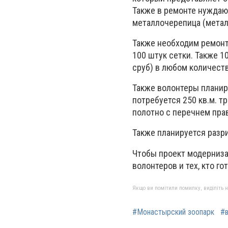
Также в ремонте нуждаю
металлочерепица (метал
Также необходим ремонт
100 штук сетки. Также 
сруб) в любом количестве
Также волонтеры планир
потребуется 250 кв.м. т
полотно с перечнем прав
Также планируется разр
Чтобы проект модерниза
волонтеров и тех, кто г
Якщо ви помітили помилку, виділіть нео
#Монастырский зоопарк
#