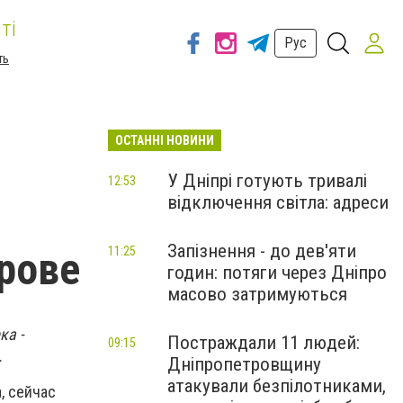
ті
Рус
ть
ОСТАННІ НОВИНИ
У Дніпрі готують тривалі
12:53
відключення світла: адреси
Запізнення - до дев'яти
рове
11:25
годин: потяги через Дніпро
масово затримуються
ка -
Постраждали 11 людей:
09:15
.
Дніпропетровщину
атакували безпілотниками,
, сейчас