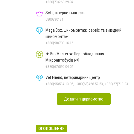
+380(73)260-29-94
Sota, інтернет-магазин
0800330131
Mega Box, шиномонтаж, сервіс та виїздний
шиномонтаж
+380(98)709-16-16
★ BusMaster ★ Переобладнання
Мікроавтобусів №1
+380(67)599-04-04
Vet Friend, ветеринарний центр
+380(95)534-13-95, +380(63)426-52-53, +380(67)713-93-47
Додати підприємство
ОГОЛОШЕННЯ