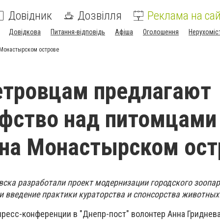
Довідник
Дозвілля
Реклама на сай
Довідкова
Питання-відповідь
Афіша
Оголошення
Нерухоміс
 Монастырском острове
етровцам предлагают
фство над питомцами
на Монастырском ост
ска разработали проект модернизации городского зоопар
и введение практики кураторства и спонсорства животных
пресс-конференции в "Днепр-пост" волонтер Анна Гриднева