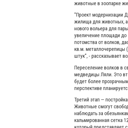
животные в зоопарке жи
"Проект модернизации Д
жилища для животных, а
нового вольера для пар
увеличение площади до 
потомства от волков, да
кв.м. металлочерепицы (
штук", - рассказывает в
Переселение волков в с
медведицы Ляли. Это вт
будет более прозрачным.
перспективе планируетс
Третий этап — постройка
Животные смогут свобод
наблюдать за обезьянка
кальмированная сетка 12
который представляет с