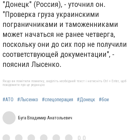
"Донецк" (Россия), - уточнил он.
"Проверка груза украинскими
пограничниками и таможенниками
может начаться не ранее четверга,
поскольку они до сих пор не получили
соответствующей документации", -
пояснил Лысенко.
Якщо ви помітили помилку, виділіть необхідний текст і натисніть Ctrl + Enter, щоб
повідомити про це редакцію
#АТО
#Лысенко
#спецоперация
#Донецк
#бои
Буга Владимир Анатольевич
0,0