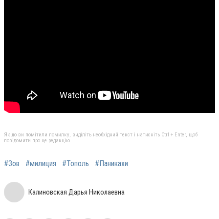
Якщо ви помітили помилку, виділіть необхідний текст і натисніть Ctrl + Enter, щоб
повідомити про це редакцію
#Зов
#милиция
#Тополь
#Паникахи
Калиновская Дарья Николаевна