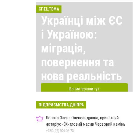
СПЕЦТЕМА
Українці між ЄС
і Україною:
міграція,
повернення та
нова реальність
Всі матеріали тут
ПІДПРИЄМСТВА ДНІПРА
Лопата Олена Олександрівна, приватний
нотаріус - Житловий масив Червоний камінь
+380(97)504-06-73