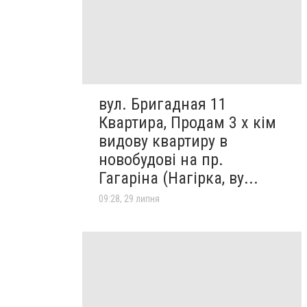
вул. Бригадная 11
Квартира, Продам 3 х кім
видову квартиру в
новобудові на пр.
Гагаріна (Нагірка, ву...
09:28, 29 липня