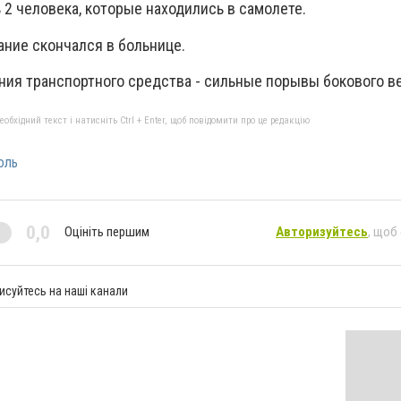
 2 человека, которые находились в самолете.
ание скончался в больнице.
ния транспортного средства - сильные порывы бокового ве
бхідний текст і натисніть Ctrl + Enter, щоб повідомити про це редакцію
оль
0,0
Оцініть першим
Авторизуйтесь
, щоб
исуйтесь на наші канали