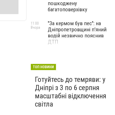
пошкоджену
багатоповерхівку
"За кермом був пес": на
11:00
Вчора
Дніпропетровщині п'яний
водій незвично пояснив
ДТП
ТОП НОВИНИ
Готуйтесь до темряви: у
Дніпрі з 3 по 6 серпня
масштабні відключення
світла