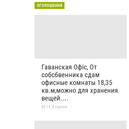
ОГОЛОШЕННЯ
Гаванская Офіс, От
собсбвенника сдам
офисные комнаты 18,35
кв.м,можно для хранения
вещей....
09:19, 4 серпня