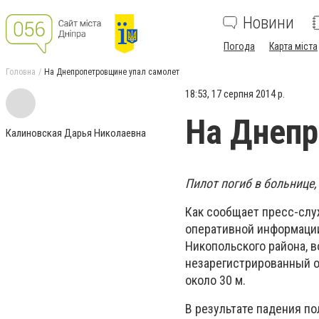
Новини
Погода
Карта міста
Головна
На Днепропетровщине упал самолет
18:53, 17 серпня 2014 р.
На Днепр
Калиновская Дарья Николаевна
Пилот погиб в больнице
Как сообщает пресс-слу
оперативной информации,
Никопольского района, 
незарегистрированный о
около 30 м.
В результате падения п