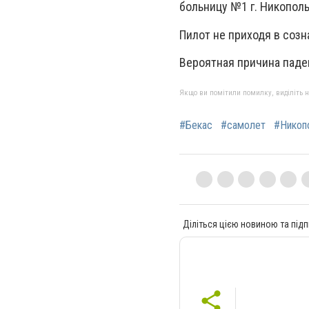
больницу №1 г. Никополь
Пилот не приходя в созн
Вероятная причина паде
Якщо ви помітили помилку, виділіть нео
#Бекас
#самолет
#Никоп
Діліться цією новиною та підп