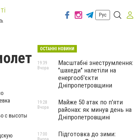
ті
Рус
ть
ОСТАННІ НОВИНИ
молет
Масштабні знеструмлення:
19:39
Вчора
"шахеди" налетіли на
енергооб'єкти
Дніпропетровщини
но
евка
Майже 50 атак по п'яти
19:28
Вчора
районах: як минув день на
во с высоты
Дніпропетровщині
Підготовка до зими:
17:00
дскую
Вчора