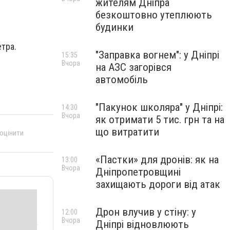
жителям Дніпра
безкоштовно утеплюють
будинки
тра.
"Заправка вогнем": у Дніпрі
15:35
Вчора
на АЗС загорівся
автомобіль
"Пакунок школяра" у Дніпрі:
14:30
Вчора
як отримати 5 тис. грн та на
що витратити
 оцінити
«Пастки» для дронів: як на
13:00
Вчора
Дніпропетровщині
захищають дороги від атак
Дрон влучив у стіну: у
12:00
Вчора
Дніпрі відновлюють