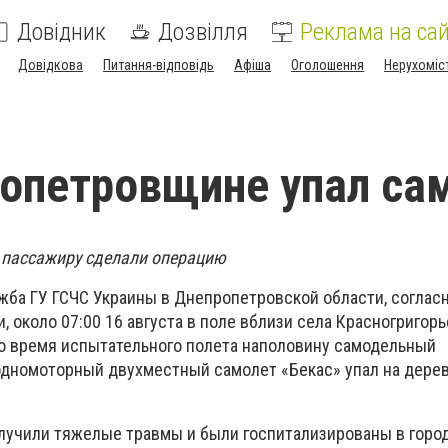
Довідник
Дозвілля
Реклама на сай
Довідкова
Питання-відповідь
Афіша
Оголошення
Нерухоміс
опетровщине упал са
, пассажиру сделали операцию
жба ГУ ГСЧС Украины в Днепропетровской области, соглас
 около 07:00 16 августа в поле вблизи села Красногригорь
во время испытательного полета наполовину самодельный
дномоторный двухместный самолет «Бекас» упал на дере
олучили тяжелые травмы и были госпитализированы в горо