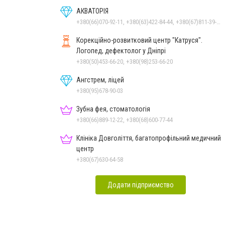
АКВАТОРІЯ
+380(66)070-92-11, +380(63)422-84-44, +380(67)811-39-49
Корекційно-розвитковий центр "Катруся".
Логопед, дефектолог у Дніпрі
+380(50)453-66-20, +380(98)253-66-20
Ангстрем, ліцей
+380(95)678-90-03
Зубна фея, стоматологія
+380(66)889-12-22, +380(68)600-77-44
Клініка Довголіття, багатопрофільний медичний
центр
+380(67)630-64-58
Додати підприємство