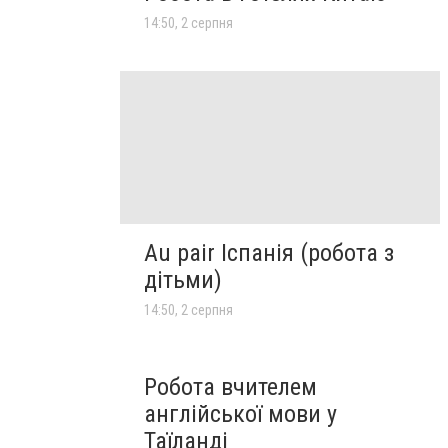
14:50, 2 серпня
Au pair Іспанія (робота з
дітьми)
14:50, 2 серпня
Робота вчителем
англійської мови у
Таїланді