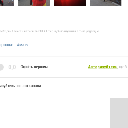
бхідний текст і натисніть Ctrl + Enter, щоб повідомити про це редакцію
орожье
#матч
0,0
Оцініть першим
Авторизуйтесь
, щоб
исуйтесь на наші канали