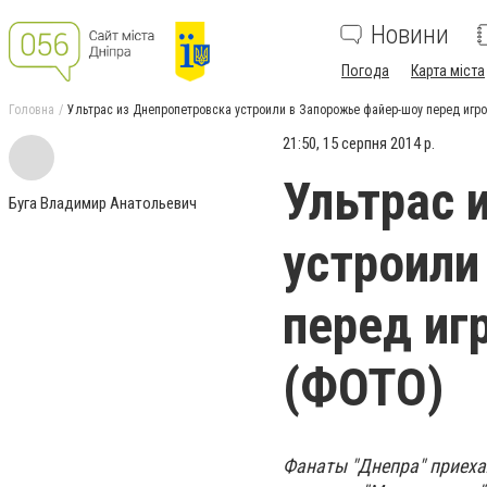
Новини
Погода
Карта міста
Головна
Ультрас из Днепропетровска устроили в Запорожье файер-шоу перед иг
21:50, 15 серпня 2014 р.
Ультрас 
Буга Владимир Анатольевич
устроили
перед иг
(ФОТО)
Фанаты "Днепра" приеха