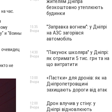
жителям Дніпра
безкоштовно утеплюють
на час.
будинки
я
"Заправка вогнем": у Дніпрі
ному
15:35
Вчора
на АЗС загорівся
ту" и "Воины
автомобіль
а очевидец
"Пакунок школяра" у Дніпрі:
14:30
Вчора
як отримати 5 тис. грн та на
що витратити
икто не
«Пастки» для дронів: як на
13:00
Вчора
Дніпропетровщині
захищають дороги від атак
Дрон влучив у стіну: у
12:00
Вчора
Дніпрі відновлюють