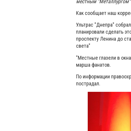
местным "Металлургом" 
Как сообщает наш корре
Ультрас "Днепра" собрал
планировали сделать это
проспекту Ленина до стад
света"
"Местные глазели в окна
марша фанатов.
По информации правоохр
пострадал.