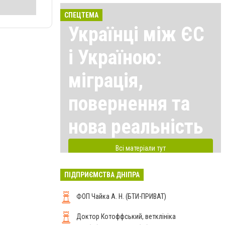
СПЕЦТЕМА
Українці між ЄС
і Україною:
міграція,
повернення та
нова реальність
Всі матеріали тут
ПІДПРИЄМСТВА ДНІПРА
ФОП Чайка А. Н. (БТИ-ПРИВАТ)
Доктор Котоффський, ветклініка