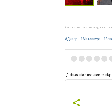
Якщо ви помітили помилку, виділіть нео
#Днепр
#Металлург
#Зап
Діліться цією новиною та підп