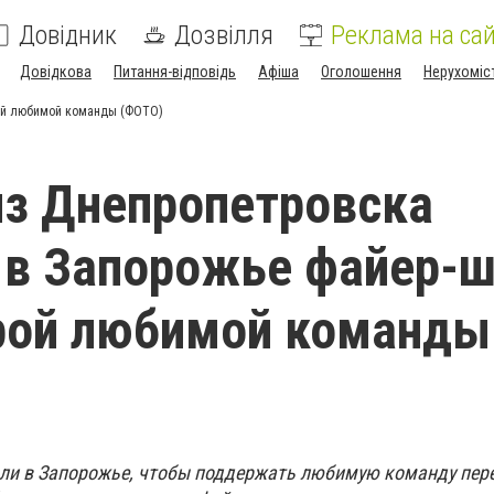
Довідник
Дозвілля
Реклама на сай
Довідкова
Питання-відповідь
Афіша
Оголошення
Нерухоміс
рой любимой команды (ФОТО)
из Днепропетровска
 в Запорожье файер-
рой любимой команды
ли в Запорожье, чтобы поддержать любимую команду пер