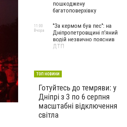
пошкоджену
багатоповерхівку
"За кермом був пес": на
11:00
Вчора
Дніпропетровщині п'яний
водій незвично пояснив
ДТП
ТОП НОВИНИ
Готуйтесь до темряви: у
Дніпрі з 3 по 6 серпня
масштабні відключення
світла