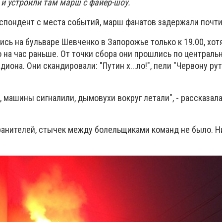
и устроили там марш с файер-шоу.
спондент с места событий, марш фанатов задержали почти 
ись на бульваре Шевченко в Запорожье только к 19.00, хот
 на час раньше. От точки сбора они прошлись по централь
иона. Они скандировали: "Путин х...ло!", пели "Червону ру
, машины сигналили, дымовухи вокруг летали", - рассказал
анителей, стычек между болельщиками команд не было. Н