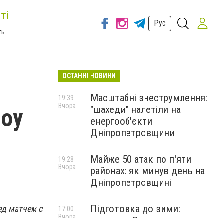
ті
Рус
ть
ОСТАННІ НОВИНИ
Масштабні знеструмлення:
19:39
Вчора
"шахеди" налетіли на
шоу
енергооб'єкти
Дніпропетровщини
Майже 50 атак по п'яти
19:28
Вчора
районах: як минув день на
Дніпропетровщині
Підготовка до зими:
ед матчем с
17:00
Вчора