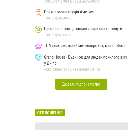
+380(97)713-30-14, +380(56)788-96-97
Психологічна студія Аметист
+380(97)507-49-98
Центр правової допомоги, юридичні послуги
+380(67)259-05-22
ТГ Милих, листовий металопрокат, металобаза
Grand House - Будинок для людей похилого віку
у Дніпрі
+380(68)665-54-55, +380(95)665-54-55
Додати підприємство
ОГОЛОШЕННЯ