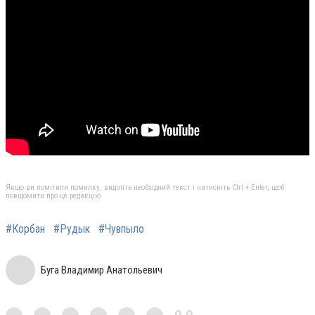
Якщо ви помітили помилку, виділіть необхідний текст і натисніть Ctrl + Enter, щоб
повідомити про це редакцію
#Корбан
#Рудык
#Чувпыло
Буга Владимир Анатольевич