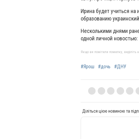
Ирина будет учиться на 
образованию украинский
Несколькими днями ране
одной личной новостью:
Якщо ви помітили помилку, виділіть нео
#Ярош
#дочь
#ДНУ
Діліться цією новиною та підп