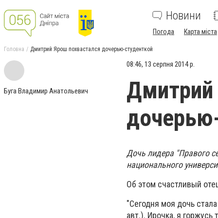
Новини
Погода
Карта міста
Головна
Дмитрий Ярош похвастался дочерью-студенткой
08:46, 13 серпня 2014 р.
Дмитрий 
Буга Владимир Анатольевич
дочерью
Дочь лидера "Правого с
национального универси
Об этом счастливый отец
"Сегодня моя дочь стала
авт.). Ирочка, я горжусь