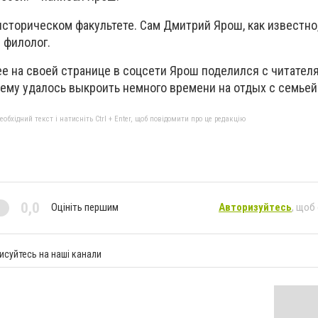
историческом факультете. Сам Дмитрий Ярош, как известно,
 филолог.
е на своей странице в соцсети Ярош поделился с читател
 ему удалось выкроить немного времени на отдых с семьей
бхідний текст і натисніть Ctrl + Enter, щоб повідомити про це редакцію
0,0
Оцініть першим
Авторизуйтесь
, щоб
исуйтесь на наші канали