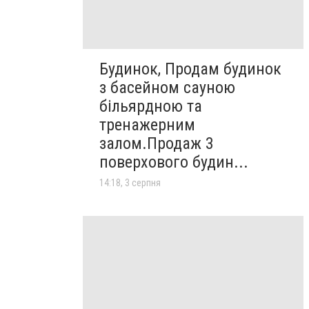
Будинок, Продам будинок
з басейном сауною
більярдною та
тренажерним
залом.Продаж 3
поверхового будин...
14:18, 3 серпня