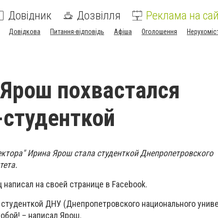
Довідник
Дозвілля
Реклама на сай
Довідкова
Питання-відповідь
Афіша
Оголошення
Нерухоміс
Ярош похвастался
-студенткой
ектора" Ирина Ярош стала студенткой Днепропетровского
тета.
 написал на своей странице в Facebook.
 студенткой ДНУ (Днепропетровского национального униве
 тобой! – написал Ярош.