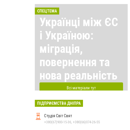
СПЕЦТЕМА
Українці між ЄС
і Україною:
міграція,
повернення та
нова реальність
Всі матеріали тут
ПІДПРИЄМСТВА ДНІПРА
Студія Світ Свят
+380(67)900-15-36, +380(66)074-26-55