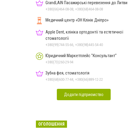
GrandLAIN Пасажирські перевезення до Литви
+380(66)464-08-08, +380(68)464-08-08
Медичний центр «ОН Клінік Дніпро»
Apple Dent, клініка ортодонтії та естетичної
стоматології
+380(99)744-55-66, +380(98)445-54-40
Юридичний Маркетплейс "Консультант"
+380(73)260-29-94
Зубна фея, стоматологія
+380(68)600-77-44, +380(66)889-12-22
Додати підприємство
ОГОЛОШЕННЯ