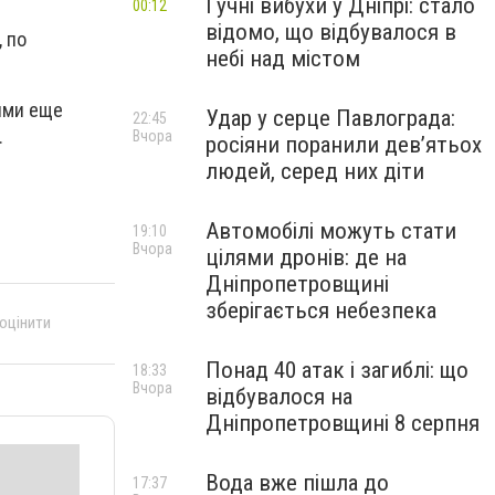
Гучні вибухи у Дніпрі: стало
00:12
відомо, що відбувалося в
 по
небі над містом
ями еще
Удар у серце Павлограда:
22:45
.
Вчора
росіяни поранили дев’ятьох
людей, серед них діти
Автомобілі можуть стати
19:10
Вчора
цілями дронів: де на
Дніпропетровщині
зберігається небезпека
 оцінити
Понад 40 атак і загиблі: що
18:33
Вчора
відбувалося на
Дніпропетровщині 8 серпня
Вода вже пішла до
17:37