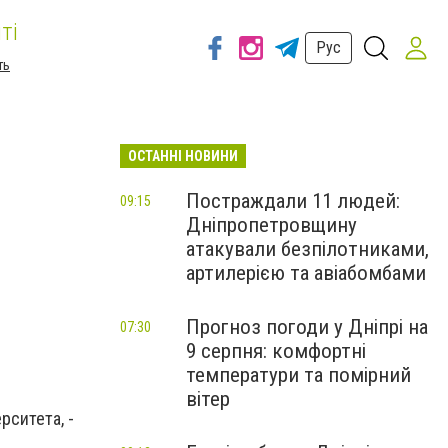
ті
Рус
ть
ОСТАННІ НОВИНИ
Постраждали 11 людей:
09:15
Дніпропетровщину
атакували безпілотниками,
артилерією та авіабомбами
Прогноз погоди у Дніпрі на
07:30
9 серпня: комфортні
температури та помірний
вітер
рситета, -