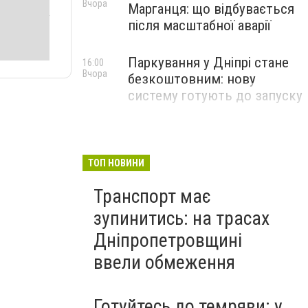
Вчора
Марганця: що відбувається
після масштабної аварії
Паркування у Дніпрі стане
16:00
Вчора
безкоштовним: нову
систему готують до запуску
ТОП НОВИНИ
Транспорт має
зупинитись: на трасах
Дніпропетровщині
ввели обмеження
Готуйтесь до темряви: у