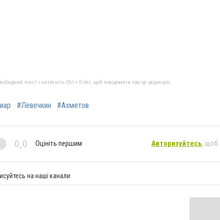
бхідний текст і натисніть Ctrl + Enter, щоб повідомити про це редакцію
иар
#Левечкин
#Ахметов
0,0
Оцініть першим
Авторизуйтесь
, щоб
исуйтесь на наші канали