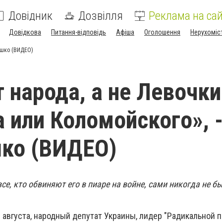
Довідник
Дозвілля
Реклама на сай
Довідкова
Питання-відповідь
Афіша
Оголошення
Нерухоміс
Ляшко (ВИДЕО)
т народа, а не Левочки
 или Коломойского», 
шко (ВИДЕО)
все, кто обвиняют его в пиаре на войне, сами никогда не бы
1 августа, народный депутат Украины, лидер "Радикальной п