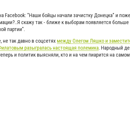
 на Facebook: "Наши бойцы начали зачистку Донецка" и пож
ации?..Я скажу так - ближе к выборам появляется больше в
ой партии".
, не так давно в соцсетях
между Олегом Ляшко и замести
Филатовым разыгралась настоящая полемика
. Народный де
теперь и политик выясняли, кто и на чем пиарится на самом