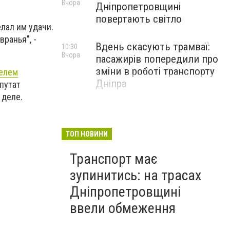
Вчора
Дніпропетровщині
повертають світло
елал им удачи.
ранья", -
Вдень скасують трамваї:
10:30
Вчора
пасажирів попередили про
зміни в роботі транспорту
телем
Дніпра
путат
 деле.
ТОП НОВИНИ
Транспорт має
зупинитись: на трасах
Дніпропетровщині
ввели обмеження