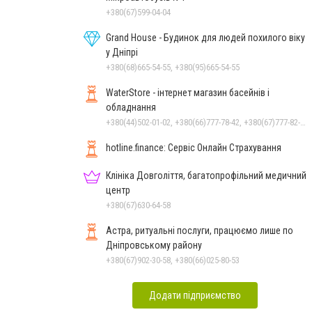
+380(67)599-04-04
Grand House - Будинок для людей похилого віку
у Дніпрі
+380(68)665-54-55, +380(95)665-54-55
WaterStore - інтернет магазин басейнів і
обладнання
+380(44)502-01-02, +380(66)777-78-42, +380(67)777-82-19, +380(67)890-80-80, +380(73)890-80-80, +380(44)502-01-03
hotline.finance: Сервіс Онлайн Страхування
Клініка Довголіття, багатопрофільний медичний
центр
+380(67)630-64-58
Астра, ритуальні послуги, працюємо лише по
Дніпровському району
+380(67)902-30-58, +380(66)025-80-53
Додати підприємство