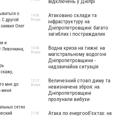
відключень у Дніпрі
тываться о
Атаковано склади та
14:30
. С другой
Вчора
інфраструктуру на
- заявил Олег
Дніпропетровщині: багато
загиблих і постраждалих
ии и
Водна криза на тижні: на
13:00
т Левочкина,
Вчора
магістральному водогоні
Дніпропетровщини -
рь
надзвичайна ситуація
 скажу,
Величезний стовп диму та
12:13
что мне до
Вчора
невизначена зброя: на
а меня
Дніпропетровщині
пролунали вибухи
альных сетях
Атака по енергооб'єктах: на
ческий
11:00