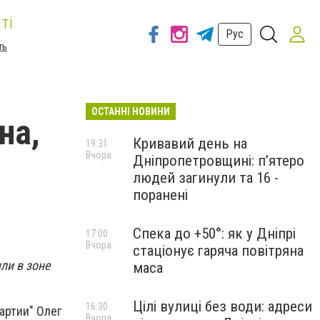
ті
Рус
ть
ОСТАННІ НОВИНИ
на,
Кривавий день на
19:31
Вчора
Дніпропетровщині: п’ятеро
-
людей загинули та 16 -
поранені
Спека до +50°: як у Дніпрі
17:00
Вчора
стаціонує гаряча повітряна
ли в зоне
маса
Цілі вулиці без води: адреси
16:30
артии" Олег
Вчора