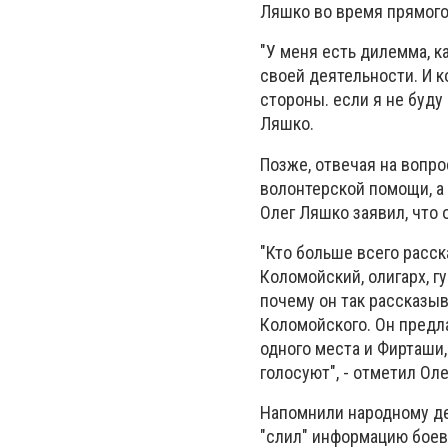
Ляшко во время прямого 
"У меня есть дилемма, к
своей деятельности. И к
стороны. если я не буду 
Ляшко.
Позже, отвечая на вопро
волонтерской помощи, а
Олег Ляшко заявил, что 
"Кто больше всего расск
Коломойский, олигарх, гу
почему он так рассказыв
Коломойского. Он предлаг
одного места и Фирташи,
голосуют", - отметил Ол
Напомнили народному деп
"слил" информацию боев