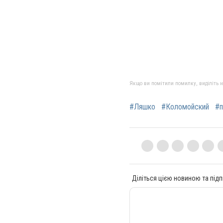
Якщо ви помітили помилку, виділіть нео
#Ляшко
#Коломойский
#п
Діліться цією новиною та підп