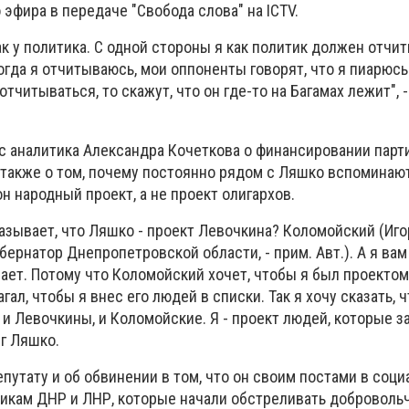
эфира в передаче "Свобода слова" на ICTV.
ак у политика. С одной стороны я как политик должен отчи
огда я отчитываюсь, мои оппоненты говорят, что я пиарюсь
отчитываться, то скажут, что он где-то на Багамах лежит", 
с аналитика Александра Кочеткова о финансировании парт
 также о том, почему постоянно рядом с Ляшко вспоминаю
он народный проект, а не проект олигархов.
азывает, что Ляшко - проект Левочкина? Коломойский (Иго
бернатор Днепропетровской области, - прим. Авт.). А я вам
ает. Потому что Коломойский хочет, чтобы я был проектом
ал, чтобы я внес его людей в списки. Так я хочу сказать, 
 и Левочкины, и Коломойские. Я - проект людей, которые з
ег Ляшко.
утату и об обвинении в том, что он своим постами в соци
икам ДНР и ЛНР, которые начали обстреливать доброволь