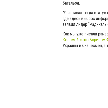
батальон.
"Я написал тогда статус
Где здесь выброс информ
заявил лидер "Радикальн
Как мы уже писали ранее
Коломойского Борисом 
Украины и бизнесмен, а 