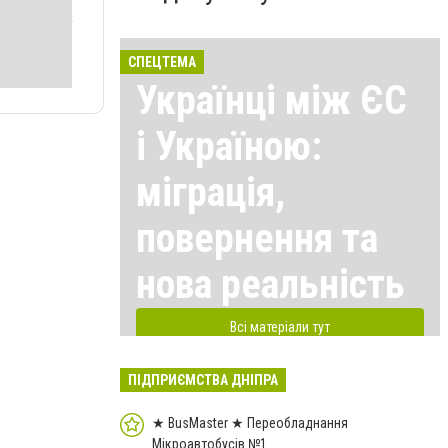
СПЕЦТЕМА
Українці між ЄС
і Україною:
міграція,
повернення та
нова реальність
Всі матеріали тут
ПІДПРИЄМСТВА ДНІПРА
★ BusMaster ★ Переобладнання
Мікроавтобусів №1