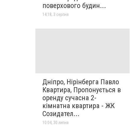
поверхового будин...
14:18, 3 серпня
Дніпро, Нірінберга Павло
Квартира, Пропонується в
оренду сучасна 2-
кімнатна квартира - ЖК
Созидател...
10:04, 30 липня