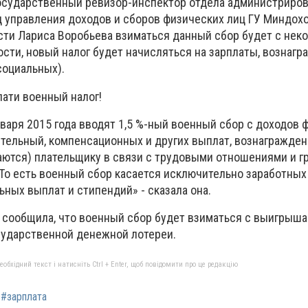
осударственный ревизор-инспектор отдела администриро
ц управления доходов и сборов физических лиц ГУ Миндох
ти Лариса Воробьева взиматься данный сбор будет с нек
ости, новый налог будет начисляться на зарплаты, вознагр
социальных).
лати военный налог!
января 2015 года вводят 1,5 %-ный военный сбор с доходов 
тельный, компенсационных и других выплат, вознагражден
ются) плательщику в связи с трудовыми отношениями и г
То есть военный сбор касается исключительно заработных 
ьных выплат и стипендий» - сказала она.
 сообщила, что военный сбор будет взиматься с выигрыша
сударственной денежной лотереи.
бхідний текст і натисніть Ctrl + Enter, щоб повідомити про це редакцію
#зарплата