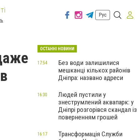
ті
Рус
ть
ОСТАННІ НОВИНИ
даже
Без води залишилися
17:54
мешканці кількох районів
 в
Дніпра: названо адреси
Людей пустили у
16:30
знеструмлений аквапарк: у
Дніпрі розгорівся скандал із
поверненням грошей
Трансформація Служби
16:17