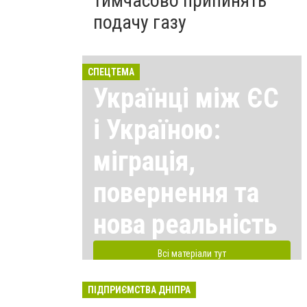
тимчасово припинять
подачу газу
СПЕЦТЕМА
Українці між ЄС
і Україною:
міграція,
повернення та
нова реальність
Всі матеріали тут
ПІДПРИЄМСТВА ДНІПРА