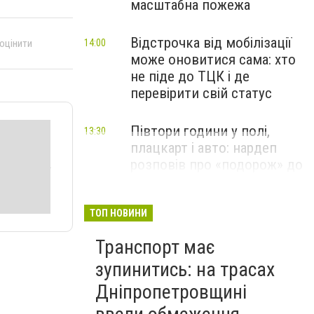
масштабна пожежа
Відстрочка від мобілізації
 оцінити
14:00
може оновитися сама: хто
не піде до ТЦК і де
перевірити свій статус
Півтори години у полі,
13:30
плацкарт і авто: нардеп
розповів про «подорож» до
Дніпра
ТОП НОВИНИ
Транспорт має
зупинитись: на трасах
Дніпропетровщині