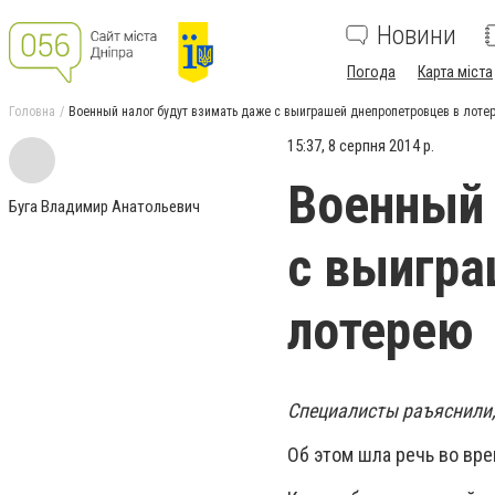
Новини
Погода
Карта міста
Головна
Военный налог будут взимать даже с выиграшей днепропетровцев в лоте
15:37, 8 серпня 2014 р.
Военный 
Буга Владимир Анатольевич
с выигра
лотерею
Специалисты раъяснили, 
Об этом шла речь во вр