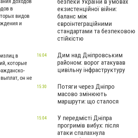
безпеки України в умовах
вания доходов
екзистенційної війни:
одов в
баланс між
оторых видов
євроінтеграційними
аждения и
стандартами та безпековою
стійкістю
Дим над Дніпровським
физлиц в
16:04
районом: ворог атакував
ий, которые
цивільну інфраструктуру
ражданско-
выплат, он не
Потяги через Дніпро
15:30
масово змінюють
маршрути: що сталося
У передмісті Дніпра
15:04
прогримів вибух: після
атаки спалахнула