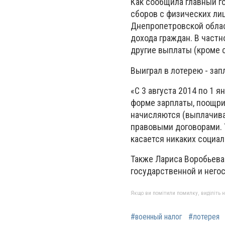
Как сообщила главный г
сборов с физических ли
Днепропетровской облас
дохода граждан. В частн
другие выплаты (кроме 
Выиграл в лотерею - зап
«С 3 августа 2014 по 1 
форме зарплаты, поощри
начисляются (выплачива
правовыми договорами. 
касается никаких социал
Также Лариса Воробьева
государственной и него
Якщо ви помітили помилку, виділіть нео
#военный налог
#лотерея