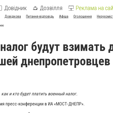
Довідник
Дозвілля
Реклама на сай
Довідкова
Питання-відповідь
Афіша
Оголошення
Нерухоміс
рею
налог будут взимать 
шей днепропетровцев
как и кто будет платить военный налог.
емя пресс-конференции в ИА «МОСТ-ДНЕПР».