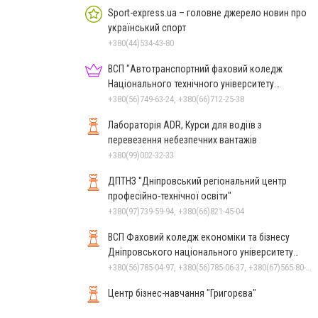
Sport-express.ua – головне джерело новин про
український спорт
+380(44)534-43-80
ВСП "Автотранспортний фаховий коледж
Національного технічного університету
"Дніпровська політехніка"
+380(56)749-63-24, +380(66)712-25-38
Лабораторія ADR, Курси для водіїв з
перевезення небезпечних вантажів
+380(99)002-32-33
ДПТНЗ "Дніпровський регіональний центр
професійно-технічної освіти"
+380(97)739-59-94, +380(66)821-45-04
ВСП Фаховий коледж економіки та бізнесу
Дніпровського національного університету
імені Олеся Гончара
+380(56)785-04-97, +380(56)785-06-37, +380(67)565-80-17
Центр бізнес-навчання "Григорєва"