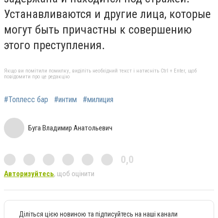
Устанавливаются и другие лица, которые
могут быть причастны к совершению
этого преступления.
Якщо ви помітили помилку, виділіть необхідний текст і натисніть Ctrl + Enter, щоб
повідомити про це редакцію
#Топлесс бар
#интим
#милиция
Буга Владимир Анатольевич
0,0
Авторизуйтесь
, щоб оцінити
Діліться цією новиною та підписуйтесь на наші канали