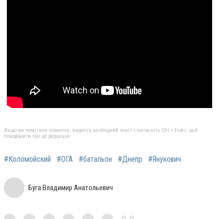
Якщо ви помітили помилку, виділіть необхідний текст і натисніть Ctrl + Enter, щоб
повідомити про це редакцію
#Коломойский
#ОГА
#батальон
#Днепр
#Янукович
Буга Владимир Анатольевич