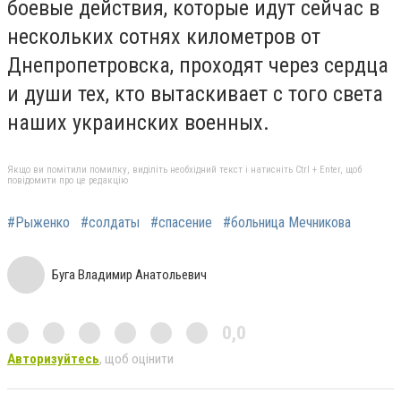
боевые действия, которые идут сейчас в
нескольких сотнях километров от
Днепропетровска, проходят через сердца
и души тех, кто вытаскивает с того света
наших украинских военных.
Якщо ви помітили помилку, виділіть необхідний текст і натисніть Ctrl + Enter, щоб
повідомити про це редакцію
#Рыженко
#солдаты
#спасение
#больница Мечникова
Буга Владимир Анатольевич
0,0
Авторизуйтесь
, щоб оцінити