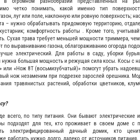
 в огромном разнообразии представленных на ры
димо четко понимать, какой именно тип поверхнос
азон, луг или поле, наклонную или ровную поверхность; на
та – нужно обрабатывать придомовую территорию, отдал
кустарник; комфортность работы . Кроме того, учитывай
ть. Сухая трава требует меньшей мощности триммера, чем
бот по выравниванию газона, облагораживанию огорода под
учше электрический. Для работы в саду, уборки бурья
 нужна большая мощность и режущая сила косы. Косы с н
» или «Нож 8Т (восьмизубчатый)» помогут убрать надое
вый нож незаменим при подрезке зарослей орешника. Мо
ания травянистых растений, обработки цветников, клум
су?
де всего, по типу питания. Они бывают электрические 
ры подходят для тех, кто проживает в своем доме с 
сть электрифицированный дачный домик, кто цен
 же работать нужно долго, далеко от источников питания,