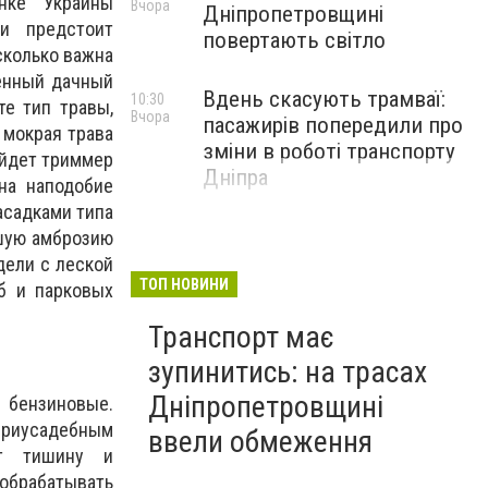
нке Украины
Вчора
Дніпропетровщині
ти предстоит
повертають світло
сколько важна
енный дачный
Вдень скасують трамваї:
10:30
те тип травы,
Вчора
пасажирів попередили про
 мокрая трава
зміни в роботі транспорту
ойдет триммер
Дніпра
на наподобие
асадками типа
вшую амброзию
дели с леской
ТОП НОВИНИ
б и парковых
Транспорт має
зупинитись: на трасах
Дніпропетровщині
и бензиновые.
приусадебным
ввели обмеження
ит тишину и
 обрабатывать