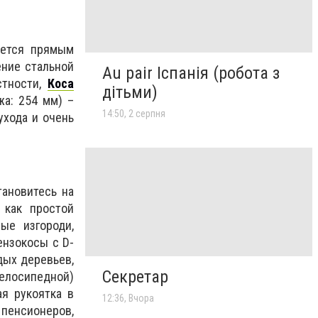
жется прямым
ение стальной
Au pair Іспанія (робота з
стности,
Коса
дітьми)
жа: 254 мм) –
14:50, 2 серпня
ухода и очень
тановитесь на
 как простой
ые изгороди,
ензокосы с D-
дых деревьев,
Секретар
велосипедной)
ая рукоятка в
12:36, Вчора
пенсионеров,