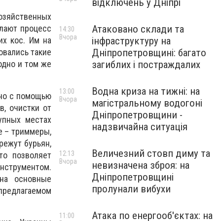
відключень у Дніпрі
озяйственных
Атаковано склади та
елают процесс
14:30
Вчора
інфраструктуру на
их кос. Им на
Дніпропетровщині: багато
овались такие
загиблих і постраждалих
одно и том же
Водна криза на тижні: на
13:00
но с помощью
Вчора
магістральному водогоні
в, очистки от
Дніпропетровщини -
упных местах
надзвичайна ситуація
е – триммеры,
режут бурьян,
Величезний стовп диму та
12:13
то позволяет
Вчора
невизначена зброя: на
струментом.
Дніпропетровщині
на основные
пролунали вибухи
предлагаемом
Атака по енергооб'єктах: на
11:00