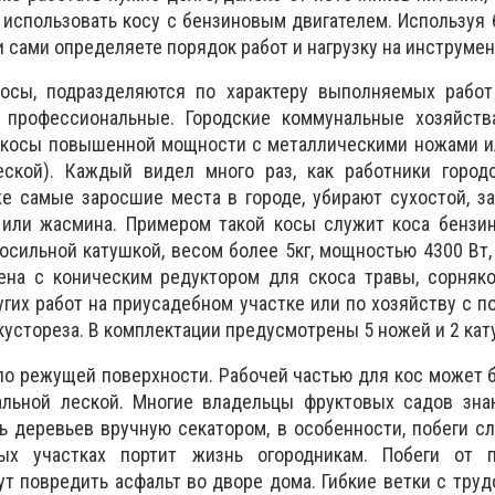
 использовать косу с бензиновым двигателем. Используя 
 сами определяете порядок работ и нагрузку на инструмен
косы, подразделяются по характеру выполняемых работ
 профессиональные. Городские коммунальные хозяйств
косы повышенной мощности с металлическими ножами и
еской). Каждый видел много раз, как работники город
е самые заросшие места в городе, убирают сухостой, з
 или жасмина. Примером такой косы служит коса бензи
осильной катушкой, весом более 5кг, мощностью 4300 Вт,
нена с коническим редуктором для скоса травы, сорняк
ругих работ на приусадебном участке или по хозяйству с 
кустореза. В комплектации предусмотрены 5 ножей и 2 кат
по режущей поверхности. Рабочей частью для кос может 
альной леской. Многие владельцы фруктовых садов знаю
ь деревьев вручную секатором, в особенности, побеги сл
х участках портит жизнь огородникам. Побеги от 
ут повредить асфальт во дворе дома. Гибкие ветки с тру