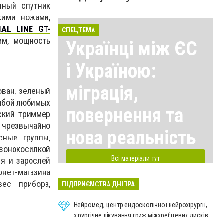
чный спутник
кими ножами,
AL LINE GT-
СПЕЦТЕМА
мм, мощность
Українці між ЄС
і Україною:
міграція,
ван, зеленый
умбой любимых
повернення та
ский триммер
 чрезвычайно
нова реальність
сные группы,
зонокосилкой
Всі матеріали тут
я и зарослей
рнет-магазина
ес прибора,
ПІДПРИЄМСТВА ДНІПРА
Нейромед, центр ендоскопічної нейрохірургії,
хірургічне лікування гриж міжхребцевих дисків