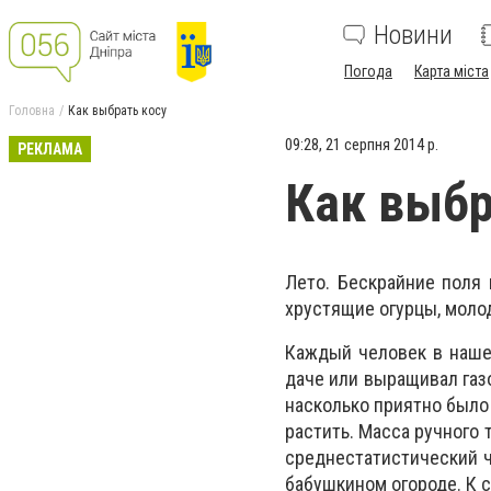
Новини
Погода
Карта міста
Головна
Как выбрать косу
09:28, 21 серпня 2014 р.
РЕКЛАМА
Как выбр
Лето. Бескрайние поля 
хрустящие огурцы, моло
Каждый человек в нашей
даче или выращивал газ
насколько приятно было
растить. Масса ручного 
среднестатистический ч
бабушкином огороде. К с