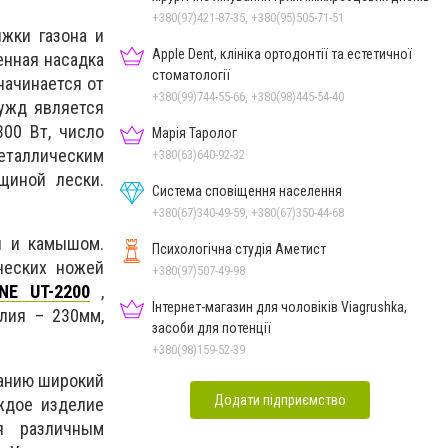
+380(97)421-87-35, +380(95)505-71-51
ижки газона и
Apple Dent, клініка ортодонтії та естетичної
енная насадка
стоматології
начинается от
+380(99)744-55-66, +380(98)445-54-40
ужд является
300 Вт, число
Марія Таролог
еталлическим
+380(63)640-92-32
щиной лески.
Система сповіщення населення
+380(67)340-49-59, +380(67)350-44-68
и и камышом.
Психологічна студія Аметист
ческих ножей
+380(97)507-49-98
NE UT-2200
,
Інтернет-магазин для чоловіків Viagrushka,
лия – 230мм,
засоби для потенції
+380(98)159-52-39
манию широкий
Додати підприємство
ждое изделие
ся различным