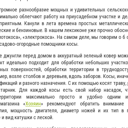
огромное разнообразие мощных и удивительных сельскох
имально облегчают работу на приусадебном участке и д
 приятным. Канули в лета времена простых металлическ
ские и бензиновые. В нашем лексиконе уже прочно обосн
мотокоса», «электрокоса». На самом деле, мы говорим о б 
 садово-огородные помощники косы.
е джунгли перед домом в аккуратный зеленый ковер мож
нт идеально подходит для обработки небольших участко
ных поверхностей, обработки территории в труднодост
мер, возле столбов и деревьев, вдоль заборов. Косы, инач
икаций и разного назначения. С их помощью косят траву, 
тарник. Для каждой косы есть свой набор насадок, ч
ерритории максимально просто и удобно одним ин
магазина «
Хозяин
» рекомендуют обратить внимание 
лия, мощность двигателя, диаметр ножей и их тип в 
 и вид катушки с леской.