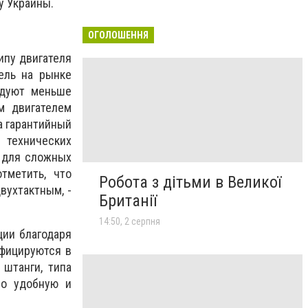
у Украины.
ОГОЛОШЕННЯ
ипу двигателя
ель на рынке
одуют меньше
м двигателем
а гарантийный
 технических
, для сложных
тметить, что
Робота з дітьми в Великої
вухтактным, -
Британії
14:50, 2 серпня
ции благодаря
ифицируются в
 штанги, типа
но удобную и