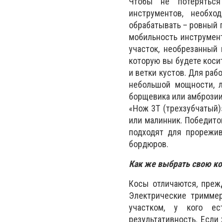
Чтобы не потеряться
инструментов, необхо
обрабатывать – ровный г
мобильность инструмен
участок, необрезанный 
которую вы будете коси
и ветки кустов. Для ра
небольшой мощности, л
борщевика или амброзии
«Нож 3Т (трехзубчатый)
или малинник. Победито
подходят для прорежив
бордюров.
Как же выбрать свою ко
Косы отличаются, преж
Электрические тримме
участком, у кого е
результативность. Если