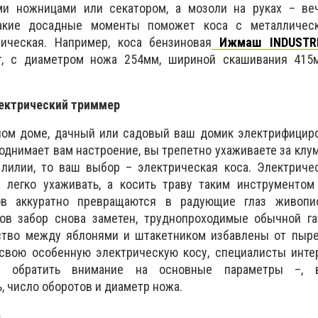
ми ножницами или секатором, а мозоли на руках – ве
такие досадные моменты поможет коса с металличес
ическая. Например, коса бензиновая
Ижмаш INDUSTRI
, с диаметром ножа 254мм, шириной скашивания 415
ектрический триммер
ном доме, дачный или садовый ваш домик электрифициро
поднимает вам настроение, вы трепетно ухаживаете за кл
 лилии, то ваш выбор – электрическая коса. Электриче
м легко ухаживать, а косить траву таким инструментом
ов аккуратно превращаются в радующие глаз живопи
ов забор снова заметен, труднопроходимые обычной га
ство между яблонями и штакетником избавлены от пыре
 свою особенную электрическую косу, специалисты инте
т обратить внимание на основные параметры –, в
 число оборотов и диаметр ножа.