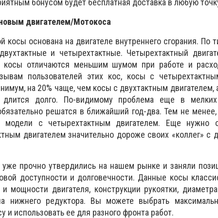
риятным бонусом будет бесплатная доставка в любую точк
иновым двигателем/Мотокоса
й косы основана на двигателе внутреннего сгорания. По т
двухтактные и четырехтактные. Четырехтактный двигат
ие косы отличаются меньшим шумом при работе и расх
тзывам пользователей этих кос, косы с четырехтактны
инимум, на 20% чаще, чем косы с двухтактным двигателем, 
 длится долго. По-видимому проблема еще в мелких
обязательно решатся в ближайший год-два. Тем не менее
 модели с четырехтактным двигателем. Еще нужно о
тным двигателем значительно дороже своих «коллег» с д
 уже прочно утвердились на нашем рынке и заняли пози
новой доступности и долговечности. Данные косы класс
и мощности двигателя, конструкции рукоятки, диаметра
па нижнего редуктора. Вы можете выбрать максималь
у и использовать ее для разного фронта работ.