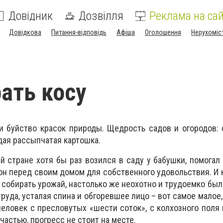
Довідник
Дозвілля
Реклама на сай
Довідкова
Питання-відповідь
Афіша
Оголошення
Нерухоміс
ать косу
и буйство красок природы. Щедрость садов и огородов:
дая рассыпчатая картошка.
 стране хотя бы раз возился в саду у бабушки, помогал
он перед своим домом для собственного удовольствия. И 
 собирать урожай, настолько же неохотно и трудоемко был
труда, усталая спина и обгоревшее лицо – вот самое малое
еловек с пресловутых «шести соток», с колхозного поля 
частью, прогресс не стоит на месте.