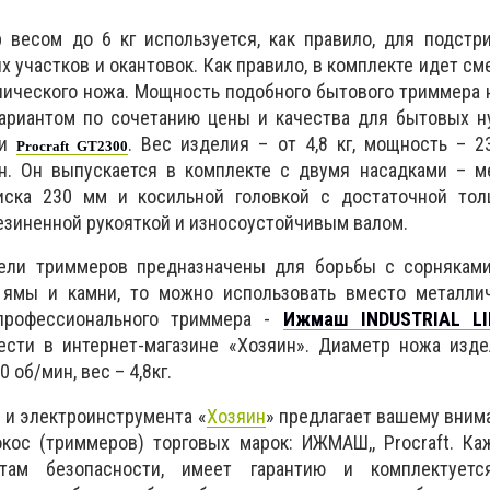
 весом до 6 кг используется, как правило, для подстр
 участков и окантовок. Как правило, в комплекте идет см
лического ножа. Мощность подобного бытового триммера 
вариантом по сочетанию цены и качества для бытовых н
ки
. Вес изделия – от 4,8 кг, мощность – 2
Procraft GT2300
н. Он выпускается в комплекте с двумя насадками – м
ска 230 мм и косильной головкой с достаточной тол
езиненной рукояткой и износоустойчивым валом.
ели триммеров предназначены для борьбы с сорнякам
 ямы и камни, то можно использовать вместо металли
профессионального триммера -
Ижмаш INDUSTRIAL LI
сти в интернет-магазине «Хозяин». Диаметр ножа изде
 об/мин, вес – 4,8кг.
- и электроинструмента «
Хозяин
» предлагает вашему вни
кос (триммеров) торговых марок: ИЖМАШ,, Procraft. Ка
ртам безопасности, имеет гарантию и комплектует