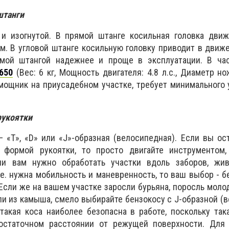
штанги
и изогнутой. В прямой штанге косильная головка дви
. В угловой штанге косильную головку приводит в движ
ямой штангой надежнее и проще в эксплуатации. В ча
650
(Вес: 6 кг, Мощность двигателя: 4.8 л.с., Диаметр но
ощник на приусадебном участке, требует минимального 
рукоятки
– «Т», «D» или «J»-образная (велосипедная). Если вы ос
 формой рукоятки, то просто двигайте инструментом,
ли вам нужно обработать участки вдоль заборов, жив
.е. нужна мобильность и маневренность, то ваш выбор - б
Если же на вашем участке заросли бурьяна, поросль моло
гли из камыша, смело выбирайте бензокосу с J-образной (
 такая коса наиболее безопасна в работе, поскольку так
остаточном расстоянии от режущей поверхности. Для 