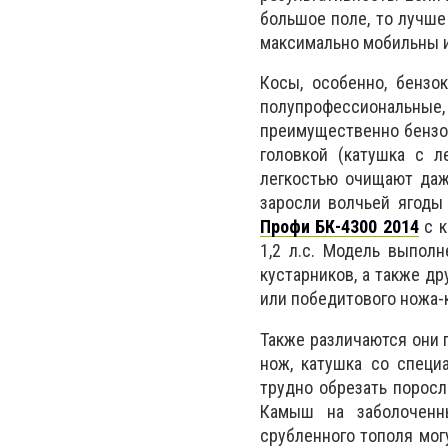
большое поле, то лучше
максимально мобильны и
Косы, особенно, бензо
полупрофессиональные,
преимущественно бензо
головкой (катушка с л
легкостью очищают даж
заросли волчьей ягоды
Профи БК-4300 2014
с к
1,2 л.с. Модель выпол
кустарников, а также д
или победитового ножа-
Также различаются они 
нож, катушка со специ
трудно обрезать поросл
Камыш на заболоченны
срубленного тополя мог