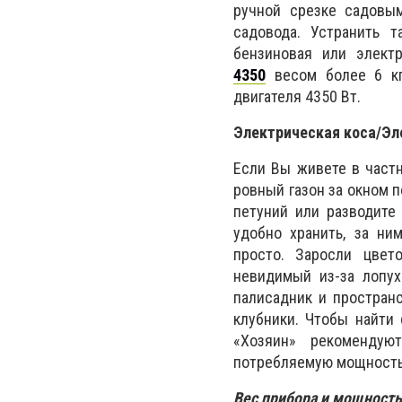
ручной срезке садовы
садовода. Устранить 
бензиновая или электр
4350
весом более 6 кг
двигателя 4350 Вт.
Электрическая коса/Эл
Если Вы живете в част
ровный газон за окном 
петуний или разводите
удобно хранить, за ни
просто. Заросли цвет
невидимый из-за лопух
палисадник и простран
клубники. Чтобы найти
«Хозяин» рекомендую
потребляемую мощность,
Вес прибора и мощность