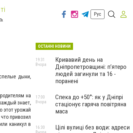
ті
Рус
ть
ОСТАННІ НОВИНИ
Кривавий день на
19:31
Вчора
Дніпропетровщині: п’ятеро
людей загинули та 16 -
 спелые дыни,
поранені
 родителям на
Спека до +50°: як у Дніпрі
17:00
Вчора
каждый знает,
стаціонує гаряча повітряна
о этот урожай
маса
, что привозил
или каникул в
Цілі вулиці без води: адреси
16:30
Вчора