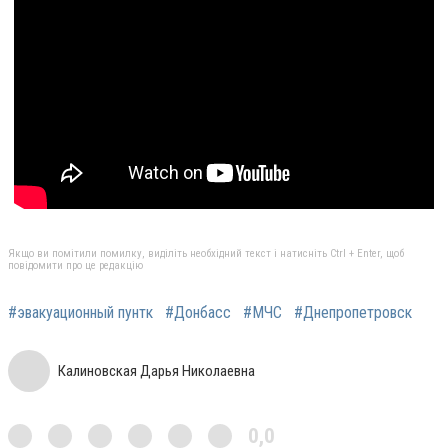
Якщо ви помітили помилку, виділіть необхідний текст і натисніть Ctrl + Enter, щоб
повідомити про це редакцію
#эвакуационный пунтк
#Донбасс
#МЧС
#Днепропетровск
Калиновская Дарья Николаевна
0,0