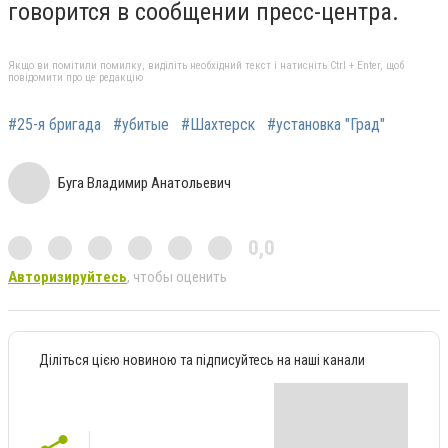
говорится в сообщении пресс-центра.
Якщо ви помітили помилку, виділіть необхідний текст і натисніть Ctrl + Enter, щоб
повідомити про це редакцію
#25-я бригада
#убитые
#Шахтерск
#установка "Град"
Буга Владимир Анатольевич
0,0
Авторизируйтесь
, чтобы оценить
Діліться цією новиною та підписуйтесь на наші канали