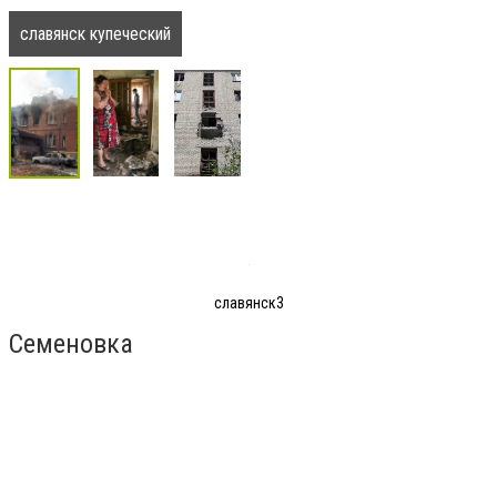
славянск купеческий
славянск3
Семеновка