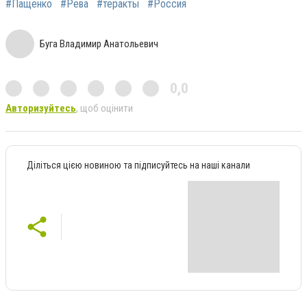
#Пащенко
#Рева
#теракты
#Россия
Буга Владимир Анатольевич
0,0
Авторизуйтесь
, щоб оцінити
Діліться цією новиною та підписуйтесь на наші канали