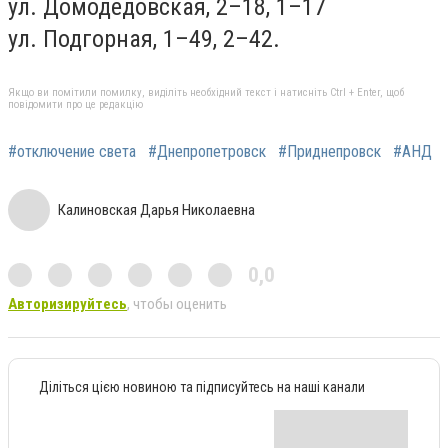
ул. Домодедовская, 2–18, 1–17
ул. Подгорная, 1–49, 2–42.
Якщо ви помітили помилку, виділіть необхідний текст і натисніть Ctrl + Enter, щоб
повідомити про це редакцію
#отключение света
#Днепропетровск
#Приднепровск
#АНД
Калиновская Дарья Николаевна
0,0
Авторизируйтесь
, чтобы оценить
Діліться цією новиною та підписуйтесь на наші канали