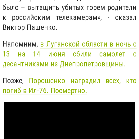
было – вытащить убитых горем родители
к российским телекамерам», - сказал
Виктор Пащенко.
Напомним,
в Луганской области в ночь с
13 на 14 июня сбили самолет с
десантниками из Днепропетровщины.
Позже,
Порошенко наградил всех, кто
погиб в Ил-76. Посмертно.