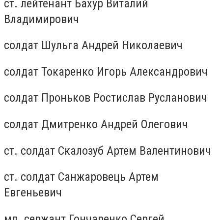
ст. лейтенант Бахур Виталий
Владимирович
солдат Шульга Андрей Николаевич
солдат Токаренко Игорь Александрович
солдат Проньков Ростислав Русланович
солдат Дмитренко Андрей Олегович
ст. солдат Скалозуб Артем Валентинович
ст. солдат Санжаровець Артем
Евгеньевич
мл. сержант Гончаренко Сергей