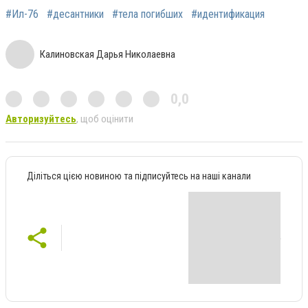
#Ил-76
#десантники
#тела погибших
#идентификация
Калиновская Дарья Николаевна
0,0
Авторизуйтесь
, щоб оцінити
Діліться цією новиною та підписуйтесь на наші канали