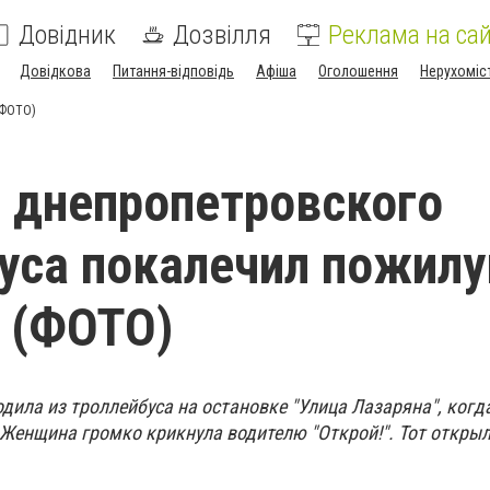
Довідник
Дозвілля
Реклама на сай
Довідкова
Питання-відповідь
Афіша
Оголошення
Нерухоміс
(ФОТО)
 днепропетровского
уса покалечил пожил
 (ФОТО)
ила из троллейбуса на остановке "Улица Лазаряна", когд
 Женщина громко крикнула водителю "Открой!". Тот открыл