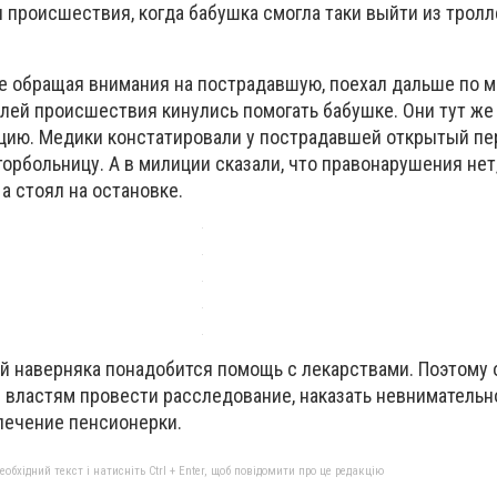
происшествия, когда бабушка смогла таки выйти из тролле
не обращая внимания на пострадавшую, поехал дальше по м
лей происшествия кинулись помогать бабушке. Они тут же
цию. Медики констатировали у пострадавшей открытый пе
горбольницу. А в милиции сказали, что правонарушения нет
 а стоял на остановке.
 наверняка понадобится помощь с лекарствами. Поэтому
 властям провести расследование, наказать невнимательн
 лечение пенсионерки.
бхідний текст і натисніть Ctrl + Enter, щоб повідомити про це редакцію