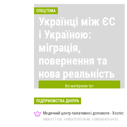
СПЕЦТЕМА
Українці між ЄС
і Україною:
міграція,
повернення та
нова реальність
Всі матеріали тут
ПІДПРИЄМСТВА ДНІПРА
Медичний центр паліативної допомоги - Хоспіс
0800-317-136, +380(67)395-54-88, +380(66)433-69-35