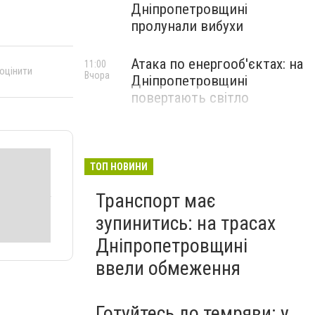
Дніпропетровщині
пролунали вибухи
Атака по енергооб'єктах: на
11:00
 оцінити
Вчора
Дніпропетровщині
повертають світло
ТОП НОВИНИ
Транспорт має
зупинитись: на трасах
Дніпропетровщині
ввели обмеження
Готуйтесь до темряви: у