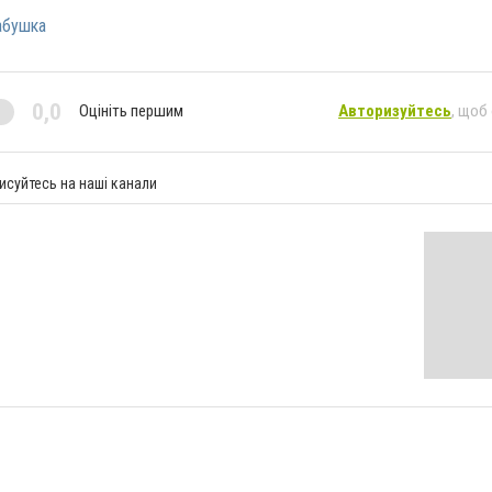
абушка
0,0
Оцініть першим
Авторизуйтесь
, щоб
исуйтесь на наші канали