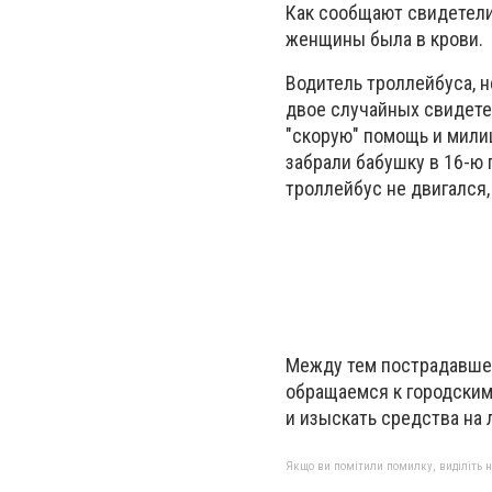
Как сообщают свидетели 
женщины была в крови.
Водитель троллейбуса, 
двое случайных свидете
"скорую" помощь и мили
забрали бабушку в 16-ю 
троллейбус не двигался,
Между тем пострадавшей
обращаемся к городским
и изыскать средства на
Якщо ви помітили помилку, виділіть нео