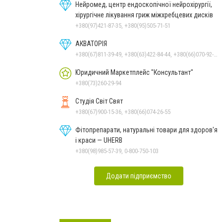
Нейромед, центр ендоскопічної нейрохірургії,
хірургічне лікування гриж міжхребцевих дисків
+380(97)421-87-35, +380(95)505-71-51
АКВАТОРІЯ
+380(67)811-39-49, +380(63)422-84-44, +380(66)070-92-11
Юридичний Маркетплейс "Консультант"
+380(73)260-29-94
Студія Світ Свят
+380(67)900-15-36, +380(66)074-26-55
Фітопрепарати, натуральні товари для здоров'я
і краси — UHERB
+380(98)985-57-39, 0-800-750-103
Додати підприємство