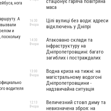
стаціонує гаряча повітряна
йбуса, нога
маса
аршруту. А
Цілі вулиці без води: адреси
16:30
 вызвали
Вчора
відключень у Дніпрі
релом и
, поскольку
Атаковано склади та
14:30
Вчора
інфраструктуру на
Дніпропетровщині: багато
загиблих і постраждалих
Водна криза на тижні: на
13:00
Вчора
магістральному водогоні
 официально
Дніпропетровщини -
ого водителя
надзвичайна ситуація
Величезний стовп диму та
12:13
Вчора
невизначена зброя: на