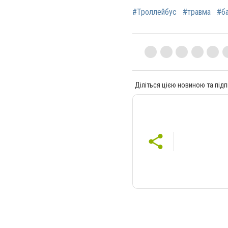
#Троллейбус
#травма
#б
Діліться цією новиною та підп