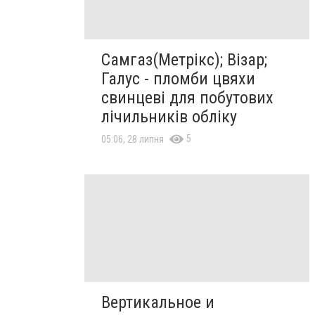
Самгаз(Метрікс); Візар;
Галус - пломби цвяхи
свинцеві для побутових
лічильників обліку
5
05:06, 28 липня
Вертикальное и