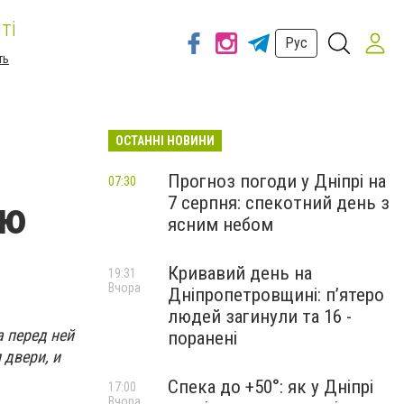
ті
Рус
ть
ОСТАННІ НОВИНИ
Прогноз погоди у Дніпрі на
07:30
7 серпня: спекотний день з
ую
ясним небом
Кривавий день на
19:31
Вчора
Дніпропетровщині: п’ятеро
людей загинули та 16 -
а перед ней
поранені
 двери, и
Спека до +50°: як у Дніпрі
17:00
Вчора