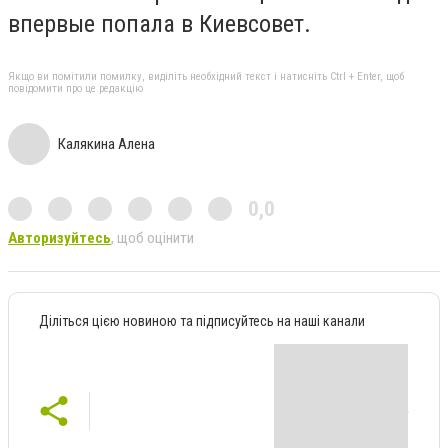
впервые попала в Киевсовет.
Якщо ви помітили помилку, виділіть необхідний текст і натисніть Ctrl + Enter, щоб
повідомити про це редакцію
Калякина Алена
0,0
Авторизуйтесь
, щоб оцінити
Діліться цією новиною та підписуйтесь на наші канали