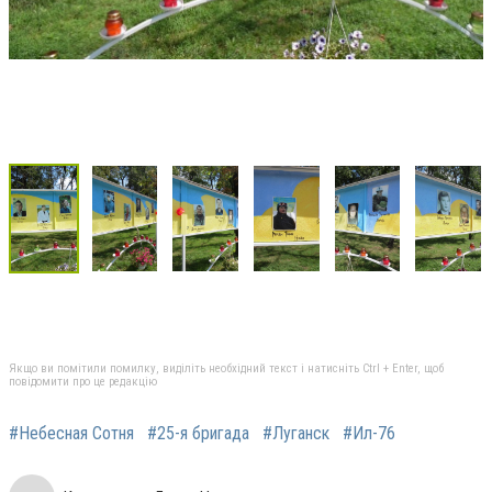
Якщо ви помітили помилку, виділіть необхідний текст і натисніть Ctrl + Enter, щоб
повідомити про це редакцію
#Небесная Сотня
#25-я бригада
#Луганск
#Ил-76