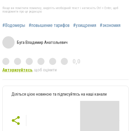
Якщо ви помітили помилку, виділіть необхідний текст і натисніть Ctrl + Enter, щоб
повідомити про це редакцію
#Водомеры
#повышение тарифов
#ухищрения
#экономия
Буга Владимир Анатольевич
0,0
Авторизуйтесь
, щоб оцінити
Діліться цією новиною та підписуйтесь на наші канали