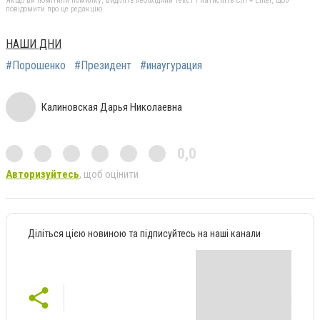
Якщо ви помітили помилку, виділіть необхідний текст і натисніть Ctrl + Enter, щоб
повідомити про це редакцію
НАШИ ДНИ
#Порошенко
#Президент
#инаугурация
Калиновская Дарья Николаевна
0,0
Авторизуйтесь
, щоб оцінити
Діліться цією новиною та підписуйтесь на наші канали