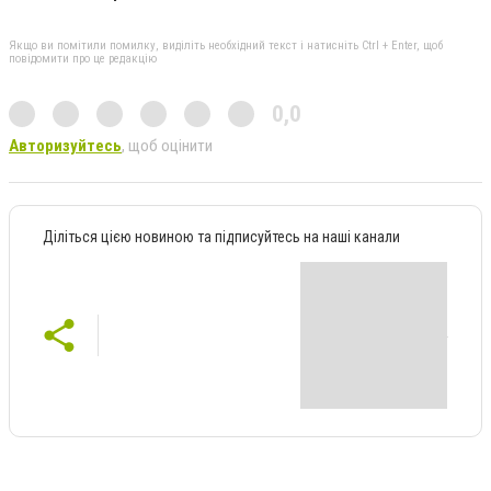
Якщо ви помітили помилку, виділіть необхідний текст і натисніть Ctrl + Enter, щоб
повідомити про це редакцію
0,0
Авторизуйтесь
, щоб оцінити
Діліться цією новиною та підписуйтесь на наші канали