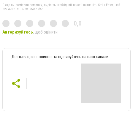
Якщо ви помітили помилку, виділіть необхідний текст і натисніть Ctrl + Enter, щоб
повідомити про це редакцію
0,0
Авторизуйтесь
, щоб оцінити
Діліться цією новиною та підписуйтесь на наші канали